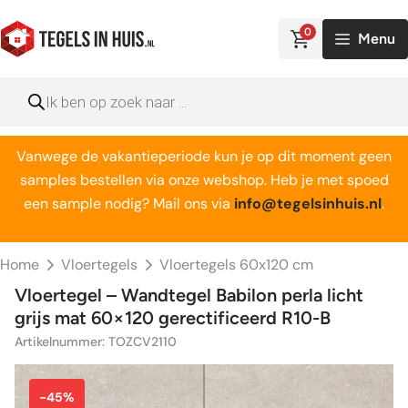
Ga
naar
0
Menu
de
inhoud
Producten
zoeken
Vanwege de vakantieperiode kun je op dit moment geen
samples bestellen via onze webshop. Heb je met spoed
een sample nodig? Mail ons via
info@tegelsinhuis.nl
.
Home
Vloertegels
Vloertegels 60x120 cm
Vloertegel – Wandtegel Babilon perla licht
grijs mat 60×120 gerectificeerd R10-B
Artikelnummer: TOZCV2110
-45%