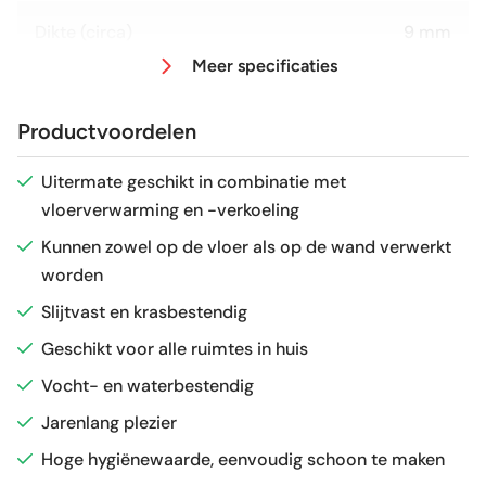
Dikte (circa)
9 mm
Meer specificaties
Afmeting (circa)
60x120 cm
Productvoordelen
Antislipwaarde
R10
Uitermate geschikt in combinatie met
vloerverwarming en -verkoeling
Glans / Mat
Mat
Kunnen zowel op de vloer als op de wand verwerkt
worden
Gerectificeerd
Ja
Slijtvast en krasbestendig
Vorstbestendig
Ja
Geschikt voor alle ruimtes in huis
Vocht- en waterbestendig
Sortering
1e keus
Jarenlang plezier
Hoge hygiënewaarde, eenvoudig schoon te maken
Craquelé
Nee