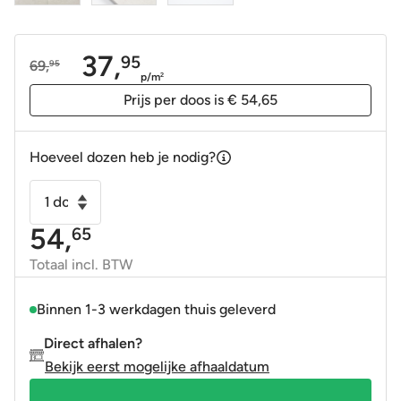
37,
95
69,
95
Oorspronkelijke
Huidige
p/m
2
prijs
prijs
Prijs per doos is € 54,65
was:
is:
69,95.
37,95.
Hoeveel dozen heb je nodig?
Vloertegel
-
54,
65
Wandtegel
Babilon
Totaal incl. BTW
perla
licht
Binnen 1-3 werkdagen thuis geleverd
grijs
Direct afhalen?
mat
Bekijk eerst mogelijke afhaaldatum
60x120
gerectificeerd