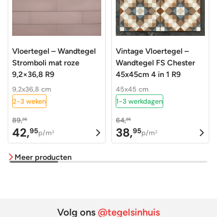
Vloertegel – Wandtegel
Vintage Vloertegel –
Stromboli mat roze
Wandtegel FS Chester
9,2×36,8 R9
45x45cm 4 in 1 R9
9,2x36,8 cm
45x45 cm
2-3 weken
1-3 werkdagen
89,
64,
95
95
42,
38,
95
95
Oorspronkelijke
Huidige
Oorspronkelijke
Huidige
p/m
p/m
2
2
prijs
prijs
prijs
prijs
Meer producten
was:
is:
was:
is:
89,95.
42,95.
64,95.
38,95.
Volg ons
@tegelsinhuis