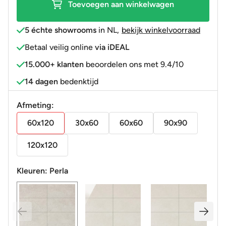
Toevoegen aan winkelwagen
R10-
B
5 échte showrooms
in NL
,
bekijk winkelvoorraad
aantal
Betaal veilig online
via iDEAL
15.000+ klanten
beoordelen ons met 9.4/10
14 dagen
bedenktijd
Afmeting:
60x120
30x60
60x60
90x90
120x120
Kleuren:
Perla