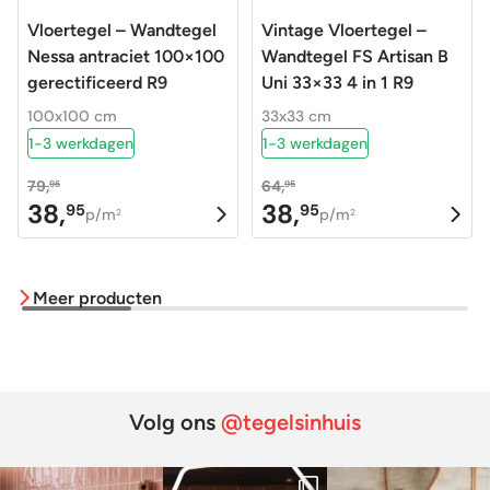
Vloertegel – Wandtegel
Vintage Vloertegel –
Nessa antraciet 100×100
Wandtegel FS Artisan B
gerectificeerd R9
Uni 33×33 4 in 1 R9
100x100 cm
33x33 cm
1-3 werkdagen
1-3 werkdagen
79,
64,
95
95
38,
38,
95
95
Oorspronkelijke
Huidige
Oorspronkelijke
Huidige
p/m
p/m
2
2
prijs
prijs
prijs
prijs
was:
is:
was:
is:
Meer producten
79,95.
38,95.
64,95.
38,95.
Volg ons
@tegelsinhuis