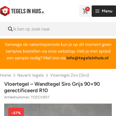
Ga
naar
0
Menu
de
inhoud
Producten
zoeken
Vanwege de vakantieperiode kun je op dit moment geen
samples bestellen via onze webshop. Heb je met spoed
een sample nodig? Mail ons via
info@tegelsinhuis.nl
.
Home
Navarti tegels
Vloertegel Ziro (Siro)
Vloertegel – Wandtegel Siro Grijs 90×90
gerectificeerd R10
Artikelnummer: TOZCV857
-57%