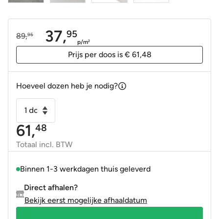
37,
95
89,
95
Oorspronkelijke
Huidige
p/m
2
prijs
prijs
Prijs per doos is € 61,48
was:
is:
89,95.
37,95.
Hoeveel dozen heb je nodig?
Vloertegel
-
61,
48
Wandtegel
Siro
Totaal incl. BTW
Grijs
90x90
Binnen 1-3 werkdagen thuis geleverd
gerectificeerd
Direct afhalen?
R10
Bekijk eerst mogelijke afhaaldatum
aantal