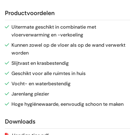
Afmeting (circa)
90x90 cm
Productvoordelen
Antislipwaarde
R10
Uitermate geschikt in combinatie met
vloerverwarming en -verkoeling
Glans / Mat
mat
Kunnen zowel op de vloer als op de wand verwerkt
worden
Gerectificeerd
Ja
Slijtvast en krasbestendig
Vorstbestendig
Ja
Geschikt voor alle ruimtes in huis
Vocht- en waterbestendig
Sortering
1e keus
Jarenlang plezier
Hoge hygiënewaarde, eenvoudig schoon te maken
Craquelé
Nee
Downloads
Geschikt voor vloerverwarming
Ja