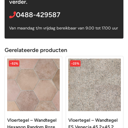
verder.
0488-429587
Van maandag t/m vrijdag bereikbaar van 9.00 tot 17.00 uur
Gerelateerde producten
-52%
-23%
Vloertegel – Wandtegel
Vloertegel – Wandtegel
Hexagon Random Roze
FS Venecia 45,2×45,2