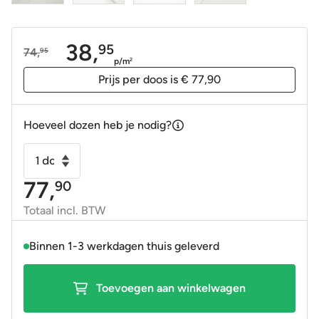
38,
95
74,
95
Oorspronkelijke
Huidige
p/m
2
prijs
prijs
Prijs per doos is € 77,90
was:
is:
74,95.
38,95.
Hoeveel dozen heb je nodig?
Vloertegel
-
77,
90
Wandtegel
Pietra
Totaal incl. BTW
Bo
wit
Binnen 1-3 werkdagen thuis geleverd
mat
100x100
Toevoegen aan winkelwagen
gerectificeerd
slip-