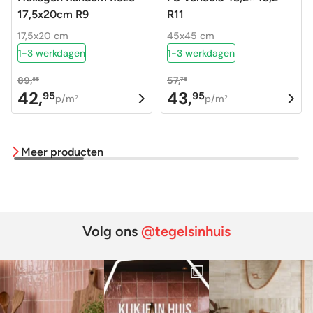
17,5x20cm R9
R11
17,5x20 cm
45x45 cm
1-3 werkdagen
1-3 werkdagen
89,
57,
85
75
42,
43,
95
95
Oorspronkelijke
Huidige
Oorspronkelijke
Huidige
p/m
p/m
2
2
prijs
prijs
prijs
prijs
was:
is:
was:
is:
Meer producten
89,85.
42,95.
57,75.
43,95.
Volg ons
@tegelsinhuis