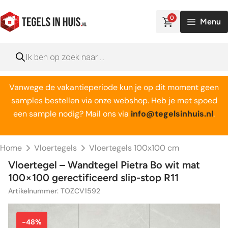
Ga
naar
0
Menu
de
inhoud
Producten
zoeken
Vanwege de vakantieperiode kun je op dit moment geen
samples bestellen via onze webshop. Heb je met spoed
een sample nodig? Mail ons via
info@tegelsinhuis.nl
.
Home
Vloertegels
Vloertegels 100x100 cm
Vloertegel – Wandtegel Pietra Bo wit mat
100×100 gerectificeerd slip-stop R11
Artikelnummer: TOZCV1592
-48%