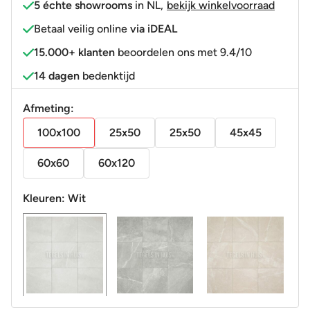
5 échte showrooms
in NL
,
bekijk winkelvoorraad
stop
Betaal veilig online
via iDEAL
R11
15.000+ klanten
beoordelen ons met 9.4/10
aantal
14 dagen
bedenktijd
Afmeting:
100x100
25x50
25x50
45x45
60x60
60x120
Kleuren:
Wit