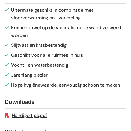
Antislipwaarde
R11
Uitermate geschikt in combinatie met
vloerverwarming en -verkoeling
Glans / Mat
Mat
Kunnen zowel op de vloer als op de wand verwerkt
worden
Gerectificeerd
Ja
Slijtvast en krasbestendig
Vorstbestendig
Ja
Geschikt voor alle ruimtes in huis
Vocht- en waterbestendig
Sortering
1e keus
Jarenlang plezier
Hoge hygiënewaarde, eenvoudig schoon te maken
Craquelé
Nee
Downloads
Geschikt voor vloerverwarming
Ja
Handige tips.pdf