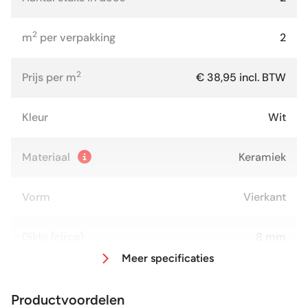
2
m
per verpakking
2
2
Prijs per m
€ 38,95 incl. BTW
Kleur
Wit
Materiaal
Keramiek
Vorm
Vierkant
Dikte (circa)
8 mm
Meer specificaties
Afmeting (circa)
100x100 cm
Productvoordelen