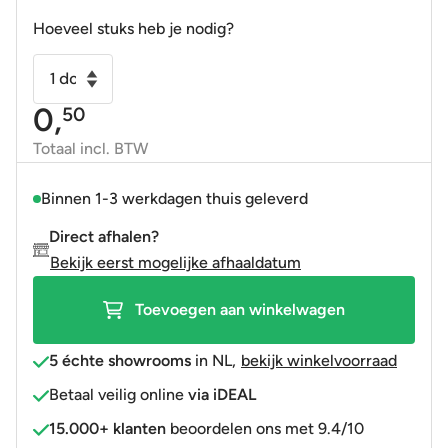
prijs
prijs
was:
is:
Hoeveel stuks heb je nodig?
1,50.
0,50.
Vloertegel
passtuk
0,
50
Octagon
taco
Totaal incl. BTW
wit
aantal
Binnen 1-3 werkdagen thuis geleverd
Direct afhalen?
Bekijk eerst mogelijke afhaaldatum
Toevoegen aan winkelwagen
5 échte showrooms
in NL
,
bekijk winkelvoorraad
Betaal veilig online
via iDEAL
15.000+ klanten
beoordelen ons met 9.4/10