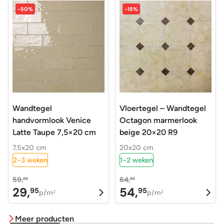
-50%
-15%
Wandtegel
Vloertegel – Wandtegel
handvormlook Venice
Octagon marmerlook
Latte Taupe 7,5×20 cm
beige 20×20 R9
7,5x20 cm
20x20 cm
2-3 weken
1-2 weken
59,
64,
95
85
29,
54,
95
95
Oorspronkelijke
Huidige
Oorspronkelijke
Huidige
p/m
p/m
2
2
prijs
prijs
prijs
prijs
was:
is:
was:
is:
Meer producten