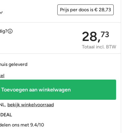
OP=OP tegels
OP=OP tegels
Prijs per doos is € 28,73
m
2
dig?
28,
73
Totaal incl. BTW
huis geleverd
kel
Toevoegen aan winkelwagen
NL
,
bekijk winkelvoorraad
 iDEAL
elen ons met 9.4/10