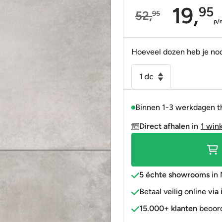
19,
95
52,
95
Portugees
Decortegels
Taupe
Blauw
Oorspronkelijke
Huidige
p/
Anti-slip
» Alle stijlen
Bruin
Roze
prijs
prijs
was:
is:
Hoeveel dozen heb je no
» Alle stijlen
» Alle kleuren
Rood
52,95.
19,95.
Vloertegel
Goud
-
» Alle kleuren
Wandtegel
Binnen 1-3 werkdagen t
betonlook
licht
Direct afhalen
in
1 win
grijs
Noban
fonce
60x60
5 échte showrooms
in 
gerectificeerd
Betaal veilig online
via
R9
15.000+ klanten
beoord
aantal