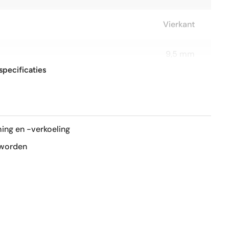
Vierkant
9,5 mm
specificaties
60x60 cm
R9
ing en -verkoeling
Mat
 worden
Ja
Ja