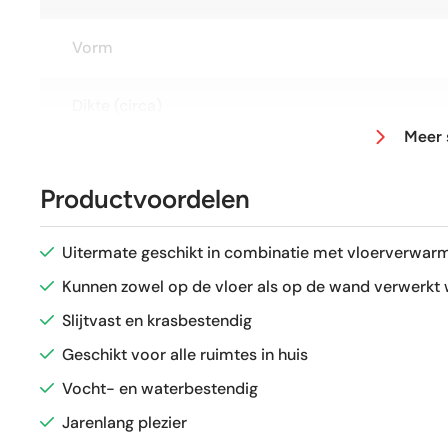
Vorm
Dikte (circa)
Meer 
Afmeting (circa)
Productvoordelen
Antislipwaarde
Uitermate geschikt in combinatie met vloerverwarm
Glans / Mat
Kunnen zowel op de vloer als op de wand verwerkt
Slijtvast en krasbestendig
Gerectificeerd
Geschikt voor alle ruimtes in huis
Vocht- en waterbestendig
Vorstbestendig
Jarenlang plezier