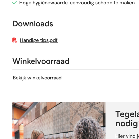
Sortering
Hoge hygiënewaarde, eenvoudig schoon te maken
Craquelé
Downloads
Geschikt voor vloerverwarming
Handige tips.pdf
Winkelvoorraad
Bekijk winkelvoorraad
Tegela
nodig
Hier vind 