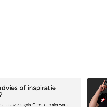
1e keus
Nee
Ja
dvies of inspiratie
?
je alles over tegels. Ontdek de nieuwste