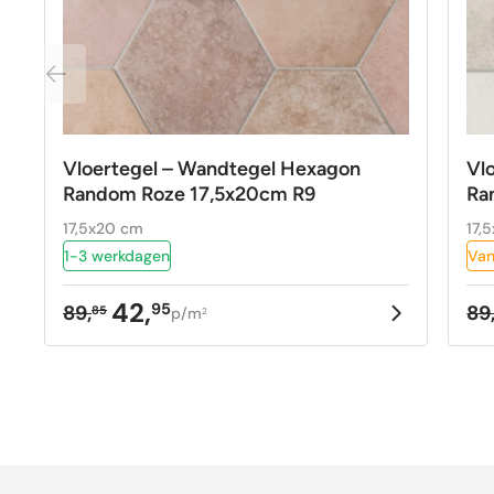
Vloertegel – Wandtegel Hexagon
Vl
Random Roze 17,5x20cm R9
Ra
17,5x20 cm
17,
1-3 werkdagen
Van
42,
95
89,
89
85
p/m
2
Oorspronkelijke
Huidige
Oo
Hu
prijs
prijs
pr
pr
was:
is:
w
is
89,85.
42,95.
89
42