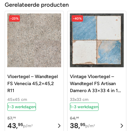
Gerelateerde producten
-23%
-40%
Vloertegel – Wandtegel
Vintage Vloertegel –
FS Venecia 45,2×45,2
Wandtegel FS Artisan
R11
Damero A 33×33 4 in 1
R9
45x45 cm
33x33 cm
1-3 werkdagen
1-3 werkdagen
57,
64,
75
95
43,
38,
95
95
Oorspronkelijke
Huidige
Oorspronkelijke
Huidige
p/m
p/m
2
2