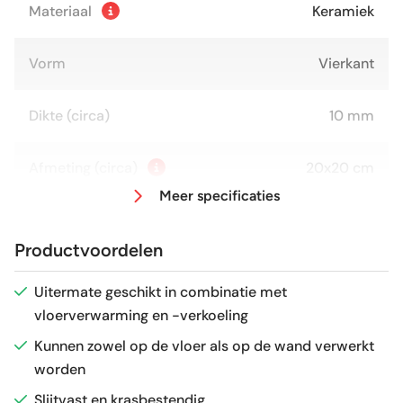
Materiaal
Keramiek
Vorm
Vierkant
Dikte (circa)
10 mm
Afmeting (circa)
20x20 cm
Meer specificaties
Antislipwaarde
R9
Productvoordelen
Glans / Mat
Mat
Uitermate geschikt in combinatie met
vloerverwarming en -verkoeling
Gerectificeerd
Nee
Kunnen zowel op de vloer als op de wand verwerkt
worden
Vorstbestendig
Ja
Slijtvast en krasbestendig