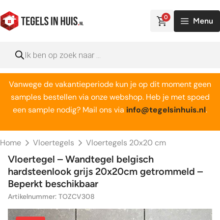
Ga
naar
0
Menu
de
inhoud
Producten
zoeken
Vanwege de vakantieperiode kun je op dit moment geen
samples bestellen via onze webshop. Heb je met spoed
een sample nodig? Mail ons via
info@tegelsinhuis.nl
.
Home
Vloertegels
Vloertegels 20x20 cm
Vloertegel – Wandtegel belgisch
hardsteenlook grijs 20x20cm getrommeld –
Beperkt beschikbaar
Artikelnummer: TOZCV308