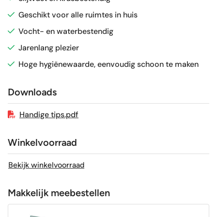
Sortering
1e keus
Geschikt voor alle ruimtes in huis
Vocht- en waterbestendig
Craquelé
Nee
Jarenlang plezier
Hoge hygiënewaarde, eenvoudig schoon te maken
Geschikt voor vloerverwarming
Ja
Downloads
Handige tips.pdf
Winkelvoorraad
Bekijk winkelvoorraad
Makkelijk meebestellen