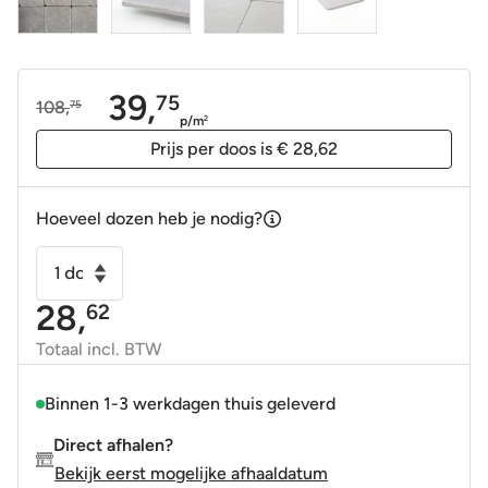
39,
75
108,
75
Oorspronkelijke
Huidige
p/m
2
prijs
prijs
Prijs per doos is € 28,62
was:
is:
108,75.
39,75.
Hoeveel dozen heb je nodig?
Vloertegel
-
28,
62
Wandtegel
belgisch
Totaal incl. BTW
hardsteenlook
grijs
Binnen 1-3 werkdagen thuis geleverd
20x20cm
Direct afhalen?
getrommeld
Bekijk eerst mogelijke afhaaldatum
-