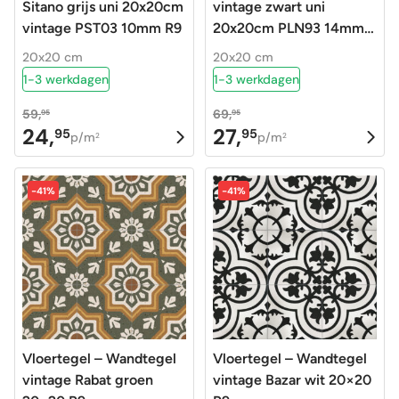
Sitano grijs uni 20x20cm
vintage zwart uni
vintage PST03 10mm R9
20x20cm PLN93 14mm
R9
20x20 cm
20x20 cm
1-3 werkdagen
1-3 werkdagen
59,
69,
95
95
24,
27,
95
95
Oorspronkelijke
Huidige
Oorspronkelijke
Huidige
p/m
p/m
2
2
prijs
prijs
prijs
prijs
was:
is:
was:
is:
-41%
-41%
59,95.
24,95.
69,95.
27,95.
Vloertegel – Wandtegel
Vloertegel – Wandtegel
vintage Rabat groen
vintage Bazar wit 20×20