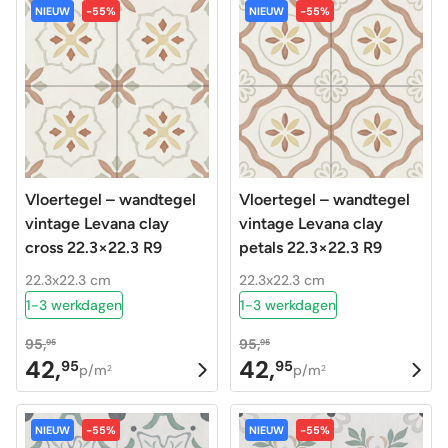
was:
is:
was:
is:
NIEUW
-55%
NIEUW
-55%
96,95.
39,95.
95,95.
42,95.
Vloertegel – wandtegel
Vloertegel – wandtegel
vintage Levana clay
vintage Levana clay
cross 22.3×22.3 R9
petals 22.3×22.3 R9
22.3x22.3 cm
22.3x22.3 cm
1-3 werkdagen
1-3 werkdagen
95,
95,
95
95
42,
42,
95
95
Oorspronkelijke
Huidige
Oorspronkelijke
Huidige
p/m
p/m
2
2
prijs
prijs
prijs
prijs
was:
is:
was:
is:
NIEUW
-55%
NIEUW
-55%
95,95.
42,95.
95,95.
42,95.