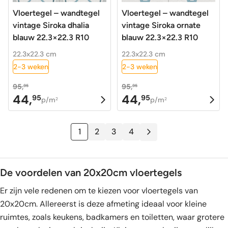
Vloertegel – wandtegel
Vloertegel – wandtegel
vintage Siroka dhalia
vintage Siroka ornate
blauw 22.3×22.3 R10
blauw 22.3×22.3 R10
22.3x22.3 cm
22.3x22.3 cm
2-3 weken
2-3 weken
95,
95,
95
95
44,
44,
95
95
Oorspronkelijke
Huidige
Oorspronkelijke
Huidige
p/m
p/m
2
2
prijs
prijs
prijs
prijs
was:
is:
was:
is:
1
2
3
4
95,95.
44,95.
95,95.
44,95.
De voordelen van 20x20cm vloertegels
Er zijn vele redenen om te kiezen voor vloertegels van
20x20cm. Allereerst is deze afmeting ideaal voor kleine
ruimtes, zoals keukens, badkamers en toiletten, waar grotere