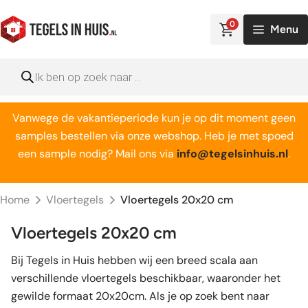
Ga
naar
0
Menu
de
inhoud
Producten
zoeken
Vanwege de vakantieperiode kun je op dit moment geen
samples bestellen via onze webshop. Heb je met spoed
een sample nodig? Mail ons via
info@tegelsinhuis.nl
.
Home
Vloertegels
Vloertegels 20x20 cm
Vloertegels 20x20 cm
Bij Tegels in Huis hebben wij een breed scala aan
verschillende vloertegels beschikbaar, waaronder het
gewilde formaat 20x20cm. Als je op zoek bent naar