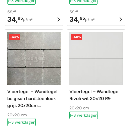
1-3 werkdagen
1-3 werkdagen
59,
59,
95
95
34,
34,
95
95
Oorspronkelijke
Huidige
Oorspronkelijke
Huidige
p/m
p/m
2
2
prijs
prijs
prijs
prijs
was:
is:
was:
is:
-63%
-58%
59,95.
34,95.
59,95.
34,95.
Vloertegel – Wandtegel
Vloertegel – Wandtegel
belgisch hardsteenlook
Rivoli wit 20×20 R9
grijs 20x20cm
20x20 cm
getrommeld – Beperkt
20x20 cm
1-3 werkdagen
beschikbaar
1-3 werkdagen