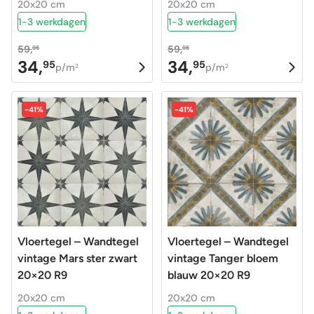
20x20 cm
20x20 cm
1-3 werkdagen
1-3 werkdagen
59,
59,
95
95
34,
34,
95
95
Oorspronkelijke
Huidige
Oorspronkelijke
Huidige
p/m
p/m
2
2
prijs
prijs
prijs
prijs
was:
is:
was:
is:
-41%
-41%
59,95.
34,95.
59,95.
34,95.
Vloertegel – Wandtegel
Vloertegel – Wandtegel
vintage Mars ster zwart
vintage Tanger bloem
20×20 R9
blauw 20×20 R9
20x20 cm
20x20 cm