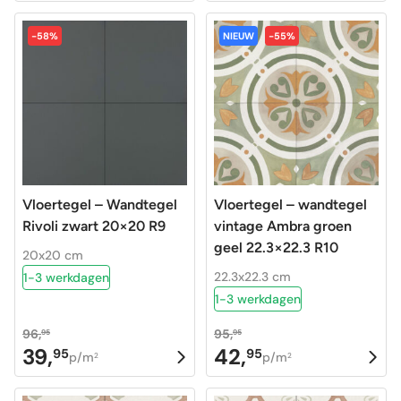
prijs
prijs
prijs
prijs
was:
is:
was:
is:
-58%
NIEUW
-55%
96,95.
39,95.
96,95.
39,95.
Vloertegel – Wandtegel
Vloertegel – wandtegel
Rivoli zwart 20×20 R9
vintage Ambra groen
geel 22.3×22.3 R10
20x20 cm
22.3x22.3 cm
1-3 werkdagen
1-3 werkdagen
96,
95,
95
95
39,
42,
95
95
Oorspronkelijke
Huidige
Oorspronkelijke
Huidige
p/m
p/m
2
2
prijs
prijs
prijs
prijs