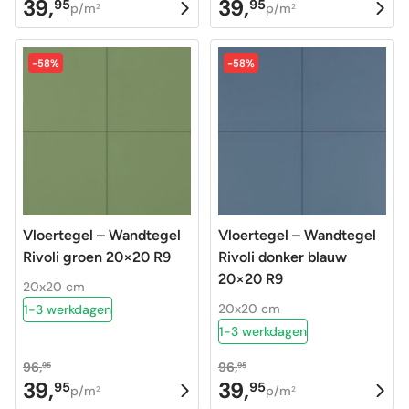
39,
39,
95
95
Oorspronkelijke
Huidige
Oorspronkelijke
Huidige
p/m
p/m
2
2
prijs
prijs
prijs
prijs
was:
is:
was:
is:
-58%
-58%
96,95.
39,95.
96,95.
39,95.
Vloertegel – Wandtegel
Vloertegel – Wandtegel
Rivoli groen 20×20 R9
Rivoli donker blauw
20×20 R9
20x20 cm
20x20 cm
1-3 werkdagen
1-3 werkdagen
96,
96,
95
95
39,
39,
95
95
Oorspronkelijke
Huidige
Oorspronkelijke
Huidige
p/m
p/m
2
2