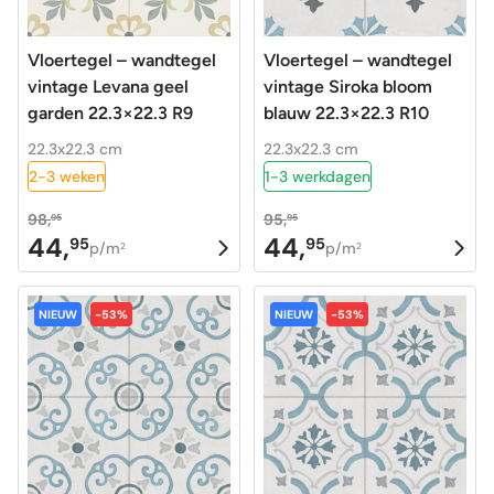
Vloertegel – wandtegel
Vloertegel – wandtegel
vintage Levana geel
vintage Siroka bloom
garden 22.3×22.3 R9
blauw 22.3×22.3 R10
22.3x22.3 cm
22.3x22.3 cm
2-3 weken
1-3 werkdagen
98,
95,
95
95
44,
44,
95
95
Oorspronkelijke
Huidige
Oorspronkelijke
Huidige
p/m
p/m
2
2
prijs
prijs
prijs
prijs
was:
is:
was:
is:
NIEUW
-53%
NIEUW
-53%
98,95.
44,95.
95,95.
44,95.