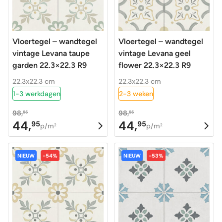
Vloertegel – wandtegel
Vloertegel – wandtegel
vintage Levana taupe
vintage Levana geel
garden 22.3×22.3 R9
flower 22.3×22.3 R9
22.3x22.3 cm
22.3x22.3 cm
1-3 werkdagen
2-3 weken
98,
98,
95
95
44,
44,
95
95
Oorspronkelijke
Huidige
Oorspronkelijke
Huidige
p/m
p/m
2
2
prijs
prijs
prijs
prijs
was:
is:
was:
is:
NIEUW
-54%
NIEUW
-53%
98,95.
44,95.
98,95.
44,95.