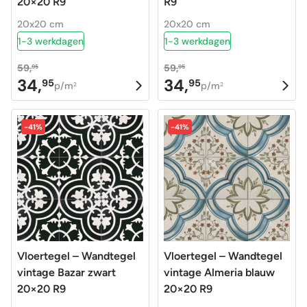
20×20 R9
R9
20x20 cm
20x20 cm
1-3 werkdagen
1-3 werkdagen
59,
59,
95
95
34,
34,
95
95
Oorspronkelijke
Huidige
Oorspronkelijke
Huidige
p/m
p/m
2
2
prijs
prijs
prijs
prijs
was:
is:
was:
is:
-41%
-41%
59,95.
34,95.
59,95.
34,95.
Vloertegel – Wandtegel
Vloertegel – Wandtegel
vintage Bazar zwart
vintage Almeria blauw
20×20 R9
20×20 R9