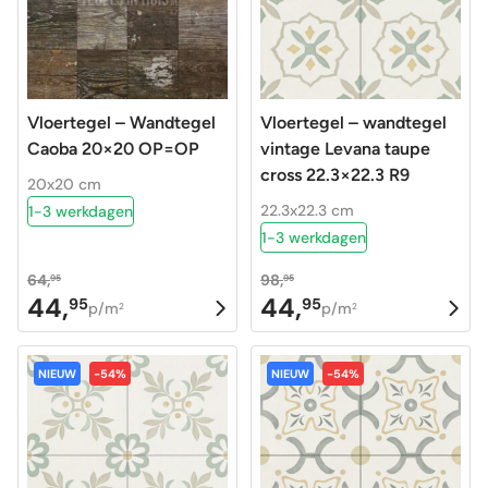
Vloertegel – Wandtegel
Vloertegel – wandtegel
Caoba 20×20 OP=OP
vintage Levana taupe
cross 22.3×22.3 R9
20x20 cm
22.3x22.3 cm
1-3 werkdagen
1-3 werkdagen
64,
98,
95
95
44,
44,
95
95
Oorspronkelijke
Huidige
Oorspronkelijke
Huidige
p/m
p/m
2
2
prijs
prijs
prijs
prijs
was:
is:
was:
is:
NIEUW
-54%
NIEUW
-54%
64,95.
44,95.
98,95.
44,95.