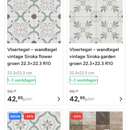
Vloertegel – wandtegel
Vloertegel – wandtegel
vintage Siroka flower
vintage Siroka garden
groen 22.3×22.3 R10
groen 22.3×22.3 R10
22.3x22.3 cm
22.3x22.3 cm
1-3 werkdagen
1-3 werkdagen
95,
95,
95
95
42,
42,
95
95
Oorspronkelijke
Huidige
Oorspronkelijke
Huidige
p/m
p/m
2
2
prijs
prijs
prijs
prijs
was:
is:
was:
is:
NIEUW
-55%
-30%
95,95.
42,95.
95,95.
42,95.