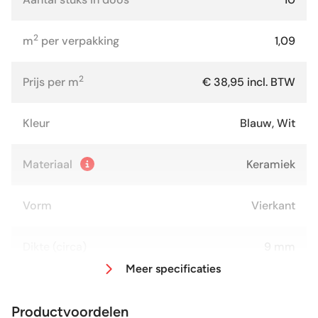
2
m
per verpakking
1,09
2
Prijs per m
€ 38,95 incl. BTW
Kleur
Blauw, Wit
Materiaal
Keramiek
Vorm
Vierkant
Dikte (circa)
9 mm
Meer specificaties
Afmeting (circa)
30x30 cm
Productvoordelen