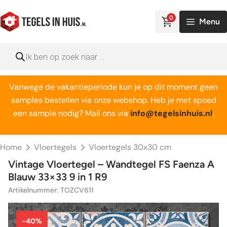
Ga
naar
0
Menu
de
inhoud
Producten
zoeken
Vanwege de vakantieperiode kun je op dit moment geen
samples bestellen via onze webshop. Heb je met spoed
een sample nodig? Mail ons via
info@tegelsinhuis.nl
.
Home
Vloertegels
Vloertegels 30x30 cm
Vintage Vloertegel – Wandtegel FS Faenza A
Blauw 33×33 9 in 1 R9
Artikelnummer: TOZCV611
-40%