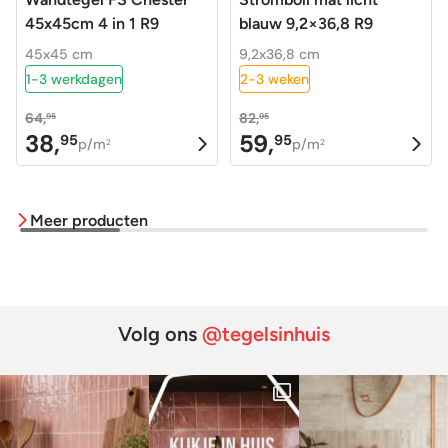
45x45cm 4 in 1 R9
blauw 9,2×36,8 R9
45x45 cm
9,2x36,8 cm
1-3 werkdagen
2-3 weken
64,
82,
95
95
38,
59,
95
95
Oorspronkelijke
Huidige
Oorspronkelijke
Huidige
p/m
p/m
2
2
prijs
prijs
prijs
prijs
was:
is:
was:
is:
Meer producten
64,95.
38,95.
82,95.
59,95.
Volg ons
@tegelsinhuis