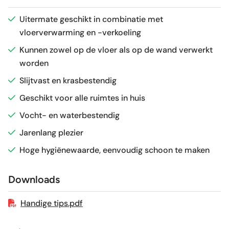
Antislipwaarde
R9
Uitermate geschikt in combinatie met
vloerverwarming en -verkoeling
Glans / Mat
Mat
Kunnen zowel op de vloer als op de wand verwerkt
worden
Gerectificeerd
Nee
Slijtvast en krasbestendig
Vorstbestendig
Nee
Geschikt voor alle ruimtes in huis
Vocht- en waterbestendig
Sortering
1e keus
Jarenlang plezier
Hoge hygiënewaarde, eenvoudig schoon te maken
Craquelé
Nee
Downloads
Geschikt voor vloerverwarming
Ja
Handige tips.pdf