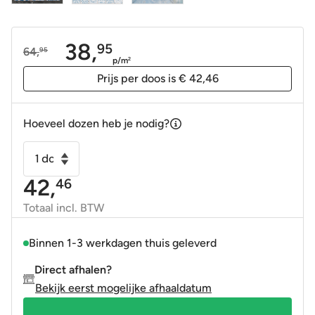
38,
95
64,
95
Oorspronkelijke
Huidige
p/m
2
prijs
prijs
Prijs per doos is € 42,46
was:
is:
64,95.
38,95.
Hoeveel dozen heb je nodig?
Vintage
Vloertegel
42,
46
-
Wandtegel
Totaal incl. BTW
FS
Faenza
Binnen 1-3 werkdagen thuis geleverd
A
Direct afhalen?
Blauw
Bekijk eerst mogelijke afhaaldatum
33x33
9