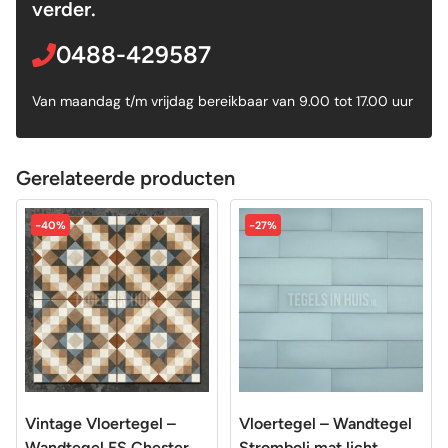
verder.
0488-429587
Van maandag t/m vrijdag bereikbaar van 9.00 tot 17.00 uur
Gerelateerde producten
-40%
-27%
Vintage Vloertegel –
Vloertegel – Wandtegel
Wandtegel FS Chester
Stromboli mat licht