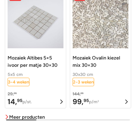
Mozaiek Altibes 5×5
Mozaiek Ovalin kiezel
ivoor per matje 30×30
mix 30×30
5x5 cm
30x30 cm
3-4 weken
2-3 weken
29,
144,
95
95
14,
99,
95
95
Oorspronkelijke
Huidige
Oorspronkelijke
Huidige
p/st.
p/m
2
prijs
prijs
prijs
prijs
Meer producten
was:
is:
was:
is:
29,95.
14,95.
144,95.
99,95.