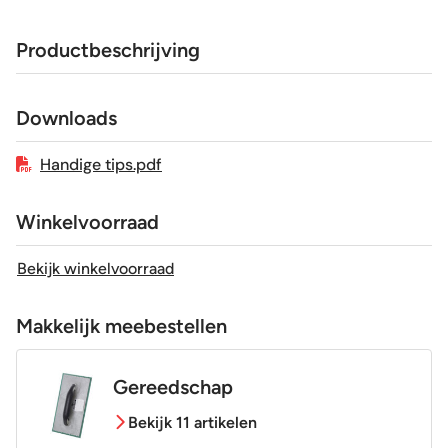
Afmeting (circa)
25x37 cm
Productbeschrijving
Glans / Mat
Mat
Downloads
Gerectificeerd
Ja
Handige tips.pdf
Vorstbestendig
Ja
Winkelvoorraad
Sortering
1e keus
Bekijk winkelvoorraad
Craquelé
Nee
Makkelijk meebestellen
Gereedschap
Bekijk 11 artikelen