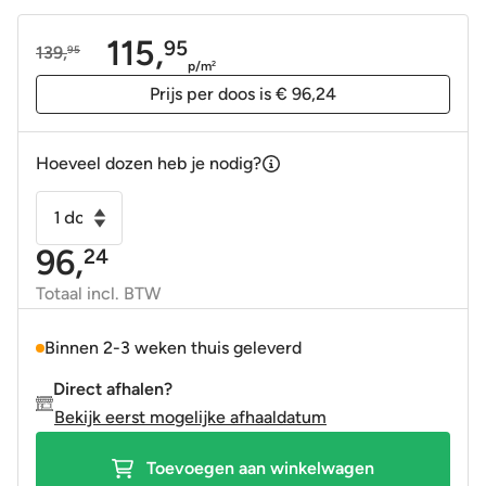
115,
95
139,
95
Oorspronkelijke
Huidige
p/m
2
prijs
prijs
Prijs per doos is € 96,24
was:
is:
139,95.
115,95.
Hoeveel dozen heb je nodig?
Mozaïek
Hexagonal
96,
24
sumba
beige
Totaal incl. BTW
25x37
aantal
Binnen 2-3 weken thuis geleverd
Direct afhalen?
Bekijk eerst mogelijke afhaaldatum
Toevoegen aan winkelwagen