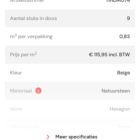
Artikelnummer
TIHDM074
Aantal stuks in doos
9
2
m
per verpakking
0,83
2
Prijs per m
€ 115,95 incl. BTW
Kleur
Beige
Materiaal
Natuursteen
Vorm
Hexagon
Dikte (circa)
1 mm
Meer specificaties