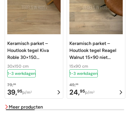
Keramisch parket –
Keramisch parket –
Houtlook tegel Kiva
Houtlook tegel Reagel
Roble 30×150
Walnut 15×90 niet
gerectificeerd
gerectificeerd
30x150 cm
15x90 cm
1-3 werkdagen
1-3 werkdagen
79,
49,
95
95
39,
24,
95
95
Oorspronkelijke
Huidige
Oorspronkelijke
Huidige
p/m
p/m
2
2
prijs
prijs
prijs
prijs
Meer producten
was:
is:
was:
is:
79,95.
39,95.
49,95.
24,95.