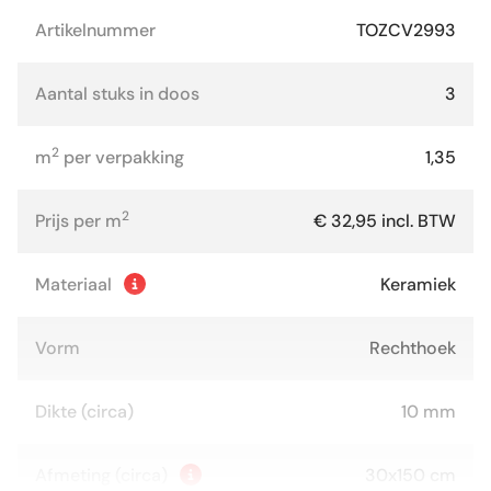
Artikelnummer
TOZCV2993
Aantal stuks in doos
3
2
m
per verpakking
1,35
2
Prijs per m
€ 32,95 incl. BTW
Materiaal
Keramiek
Vorm
Rechthoek
Dikte (circa)
10 mm
Afmeting (circa)
30x150 cm