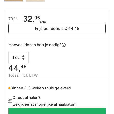
32,
95
79,
95
Oorspronkelijke
Huidige
p/m
2
prijs
prijs
Prijs per doos is € 44,48
was:
is:
79,95.
32,95.
Hoeveel dozen heb je nodig?
Keramisch
parket
44,
48
–
Houtlook
Totaal incl. BTW
tegel
Meridiana
Binnen 2-3 weken thuis geleverd
Miel
Direct afhalen?
30x150
Bekijk eerst mogelijke afhaaldatum
gerectificeerd
aantal