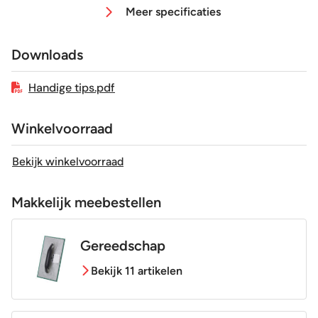
Meer specificaties
Antislipwaarde
R9
Downloads
Gerectificeerd
Ja
Handige tips.pdf
Vorstbestendig
Ja
Winkelvoorraad
Sortering
1e keus
Bekijk winkelvoorraad
Craquelé
Nee
Makkelijk meebestellen
Gereedschap
Bekijk 11 artikelen