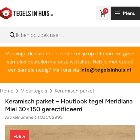
Ga
naar
0
Menu
de
inhoud
Producten
zoeken
Vanwege de vakantieperiode kun je op dit moment geen
samples bestellen via onze webshop. Heb je met spoed
een sample nodig? Mail ons via
info@tegelsinhuis.nl
.
Home
Vloertegels
Keramisch parket
Keramisch parket – Houtlook tegel Meridiana
Miel 30×150 gerectificeerd
Artikelnummer: TOZCV2993
-58%