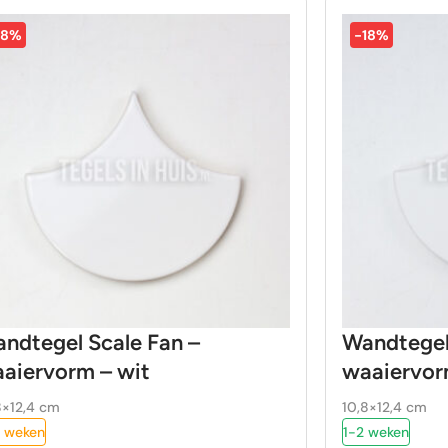
18%
-18%
ndtegel Scale Fan –
Wandtegel
aiervorm – wit
waaiervor
8×12,4 cm
10,8×12,4 cm
 weken
1-2 weken