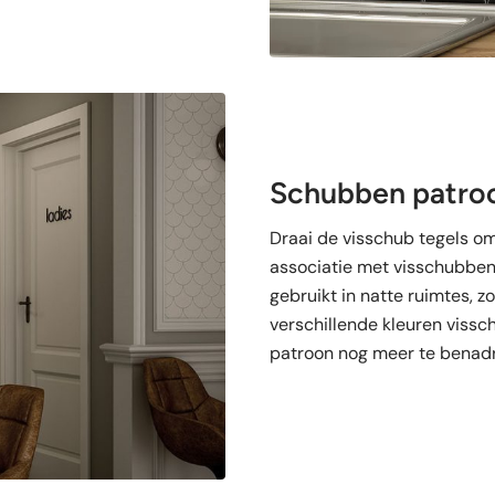
Schubben patro
Draai de visschub tegels o
associatie met visschubbe
gebruikt in natte ruimtes, 
verschillende kleuren vissc
patroon nog meer te benadr