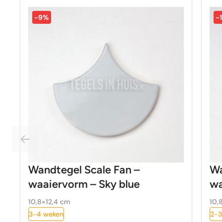
-9%
-
Wandtegel Scale Fan –
Wa
waaiervorm – Sky blue
wa
10,8×12,4 cm
10,
3-4 weken
2-3