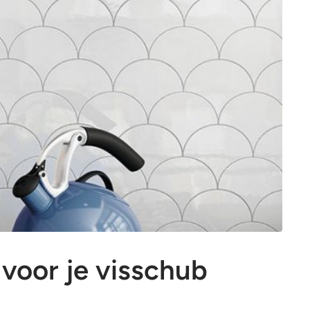
OP=OP tegels
OP=OP tegels
 voor je visschub