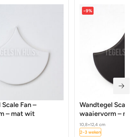
-9%
 Scale Fan –
Wandtegel Scale F
m – mat wit
waaiervorm – mat
10,8×12,4 cm
2-3 weken