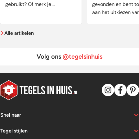
gebruikt? Of merk je ...
gevonden en bent t
aan het uitkiezen va
voegkleur. Een belan
aspect als het gaat
Alle artikelen
uitstraling van je ru
welke voegkleur is n
voor jouw tegels? Wi
Volg ons
@tegelsinhuis
graag op weg met pr
tips.
Snel naar
Tegel stijlen