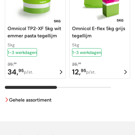
Omnicol TP2-XF 5kg wit
Omnicol E-flex 5kg grijs
emmer pasta tegellijm
tegellijm
5kg
5kg
1-3 werkdagen
1-3 werkdagen
39,
26,
95
95
34,
12,
95
95
Oorspronkelijke
Huidige
Oorspronkelijke
Huidige
p/st.
p/st.
prijs
prijs
prijs
prijs
was:
is:
was:
is:
39,95.
34,95.
26,95.
12,95.
Gehele assortiment