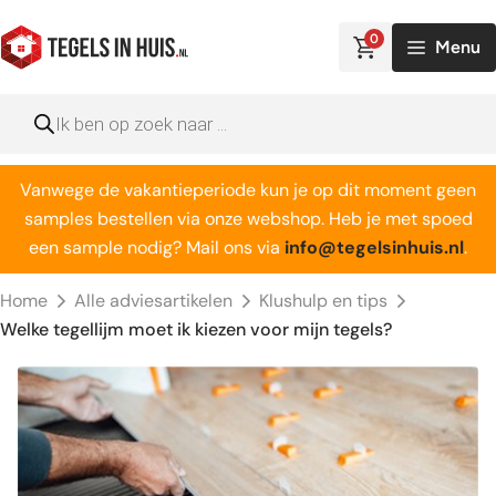
Ga
naar
0
Menu
de
inhoud
Producten
zoeken
Vanwege de vakantieperiode kun je op dit moment geen
samples bestellen via onze webshop. Heb je met spoed
een sample nodig? Mail ons via
info@tegelsinhuis.nl
.
Home
Alle adviesartikelen
Klushulp en tips
Welke tegellijm moet ik kiezen voor mijn tegels?