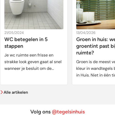
21/05/2024
13/04/2026
WC betegelen in 5
Groen in huis: w
stappen
groentint past b
ruimte?
Je wc ruimte een frisse en
strakke look geven gaat al snel
Groen is de meest v
wanneer je besluit om de
kleur in wandtegels b
muren ...
in Huis. Niet in één t
...
Alle artikelen
Volg ons
@tegelsinhuis