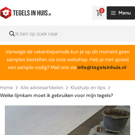
Ga
naar
0
Menu
de
inhoud
Producten
zoeken
Vanwege de vakantieperiode kun je op dit moment geen
samples bestellen via onze webshop. Heb je met spoed
een sample nodig? Mail ons via
info@tegelsinhuis.nl
.
Home
Alle adviesartikelen
Klushulp en tips
Welke lijmkam moet ik gebruiken voor mijn tegels?