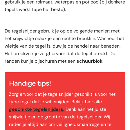
gebruik je een rolmaat, waterpas en potlood (bij donkere
tegels werkt tape het beste).
De tegelsnijder gebruik je op de volgende manier; met
het snijwieltje maak je een rechte breuklijn. Wanneer het
wieltje van de tegel is, duw je de hendel naar beneden.
Het breekvoetje zorgt ervoor dat de tegel breekt. De
randen kun je bijschuren met een
schuurblok
.
Handige tips!
Zorg ervoor dat je tegelsnijder geschikt is voor het
type tegel dat je wilt snijden. Bekijk hier alle
geschikte tegelsnijders.
Denk aan het juiste
snijwieltje en de grootte van de tegelsnijder. Wij
raden je altijd aan om veiligheidsmaatregelen te