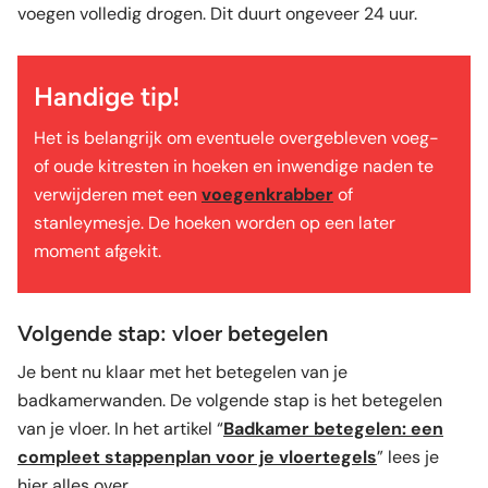
voegen volledig drogen. Dit duurt ongeveer 24 uur.
Handige tip!
Het is belangrijk om eventuele overgebleven voeg-
of oude kitresten in hoeken en inwendige naden te
verwijderen met een
voegenkrabber
of
stanleymesje. De hoeken worden op een later
moment afgekit.
Volgende stap: vloer betegelen
Je bent nu klaar met het betegelen van je
badkamerwanden. De volgende stap is het betegelen
van je vloer. In het artikel “
Badkamer betegelen: een
compleet stappenplan voor je vloertegels
” lees je
hier alles over.