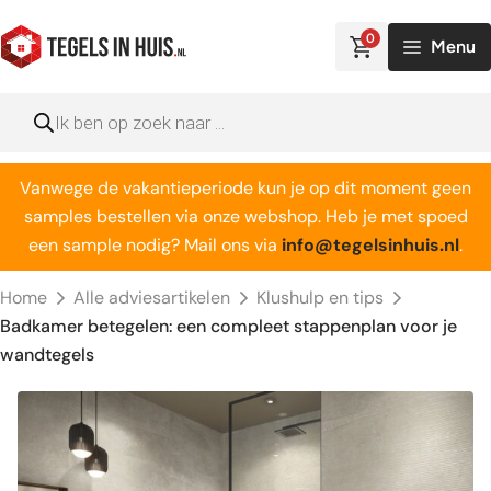
Ga
naar
0
Menu
de
inhoud
Producten
zoeken
Vanwege de vakantieperiode kun je op dit moment geen
samples bestellen via onze webshop. Heb je met spoed
een sample nodig? Mail ons via
info@tegelsinhuis.nl
.
Home
Alle adviesartikelen
Klushulp en tips
Badkamer betegelen: een compleet stappenplan voor je
wandtegels