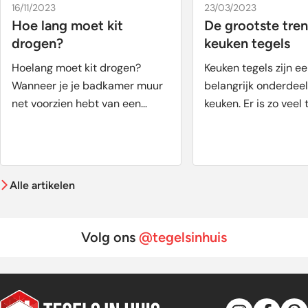
16/11/2023
23/03/2023
Hoe lang moet kit
De grootste tren
drogen?
keuken tegels
Hoelang moet kit drogen?
Keuken tegels zijn e
Wanneer je je badkamer muur
belangrijk onderdeel
net voorzien hebt van een
keuken. Er is zo veel 
nieuwe look, moet je vaak even
op het gebied van k
geduld hebben om de
tegels. Van monoch
badkamer te gebruiken. De kit
keukens waarbij een 
waarmee de tegels zijn
hoofdrol speelt tot 
Alle artikelen
vastgezet moet namelijk vaak
met groene keukenka
drogen en dat kost tijd
witte keuken tegels.
dan ooit te voren zij
Volg ons
@tegelsinhuis
tegels de manier om 
stijl te uiten. Om je 
helpen leggen wij gra
grootste keuken tege