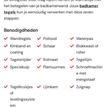
het betegelen van je badkamerwand. Jouw
badkamer
tegels
kun je eenvoudig verwerken met deze zeven
stappen.
Benodigdheden
Wandtegels
Potlood
Waterpas
Kimband en
Schaar
Blokkwast of
coating
roller
Tegelsnijder
Rolmaat
Tegellijm
Speciekuip
Plamuurmes
Schroefmachin
e met
mengstaaf
Tegelkruisjes
Lijmkam
Zuignap
of
levelingssyste
em