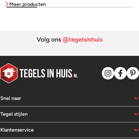
Meer producten
was:
is:
79,95.
39,95.
59,95.
27,95.
Volg ons
@tegelsinhuis
Snel naar
Tegel stijlen
Klantenservice