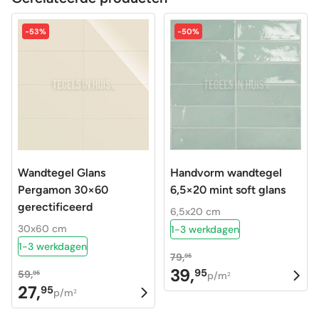
-53%
-50%
Wandtegel Glans
Handvorm wandtegel
Pergamon 30×60
6,5×20 mint soft glans
gerectificeerd
6,5x20 cm
30x60 cm
1-3 werkdagen
1-3 werkdagen
79,
95
39,
95
59,
Oorspronkelijke
Huidige
95
p/m
2
27,
95
Oorspronkelijke
Huidige
p/m
prijs
prijs
2
prijs
prijs
was:
is: