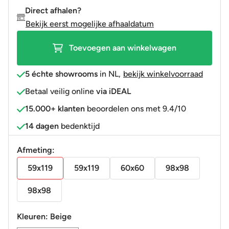
R9
Direct afhalen?
aantal
Bekijk eerst mogelijke afhaaldatum
Toevoegen aan winkelwagen
5 échte showrooms
in NL
,
bekijk winkelvoorraad
Betaal veilig online
via iDEAL
15.000+ klanten
beoordelen ons met 9.4/10
14 dagen
bedenktijd
Afmeting:
59x119
59x119
60x60
98x98
98x98
Kleuren:
Beige