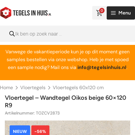
Ga
naar
0
Menu
de
inhoud
Producten
zoeken
Vanwege de vakantieperiode kun je op dit moment geen
samples bestellen via onze webshop. Heb je met spoed
een sample nodig? Mail ons via
info@tegelsinhuis.nl
.
Home
Vloertegels
Vloertegels 60x120 cm
Vloertegel – Wandtegel Oikos beige 60×120
R9
Artikelnummer: TOZCV2873
NIEUW
-56%