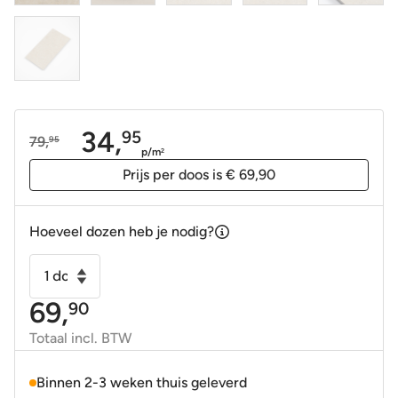
34,
95
79,
95
Oorspronkelijke
Huidige
p/m
2
prijs
prijs
Prijs per doos is € 69,90
was:
is:
79,95.
34,95.
Hoeveel dozen heb je nodig?
Vloertegel
-
69,
90
Wandtegel
Oikos
Totaal incl. BTW
beige
60x120
Binnen 2-3 weken thuis geleverd