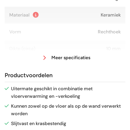
Materiaal
Keramiek
Vorm
Rechthoek
Dikte (circa)
10 mm
Meer specificaties
Afmeting (circa)
59x119 cm
Productvoordelen
Antislipwaarde
R9
Uitermate geschikt in combinatie met
vloerverwarming en -verkoeling
Glans / Mat
Mat
Kunnen zowel op de vloer als op de wand verwerkt
worden
Gerectificeerd
Ja
Slijtvast en krasbestendig