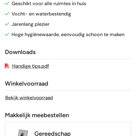
Vorstbestendig
Ja
Geschikt voor alle ruimtes in huis
Vocht- en waterbestendig
Sortering
1e keus
Jarenlang plezier
Hoge hygiënewaarde, eenvoudig schoon te maken
Craquelé
Nee
Downloads
Geschikt voor vloerverwarming
Ja
Handige tips.pdf
Winkelvoorraad
Bekijk winkelvoorraad
Makkelijk meebestellen
Gereedschap