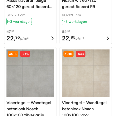
Assos travertin beige
Noach wit 60×120
60×120 gerectificeerd
gerectificeerd R9
R9
60x120 cm
60x120 cm
1-3 werkdagen
1-3 werkdagen
47,
64,
95
95
22,
22,
95
95
Oorspronkelijke
Huidige
Oorspronkelijke
Huidige
p/m
p/m
2
2
prijs
prijs
prijs
prijs
was:
is:
was:
is:
ACTIE
-64%
ACTIE
-64%
47,95.
22,95.
64,95.
22,95.
Vloertegel – Wandtegel
Vloertegel – Wandtegel
betonlook Noach
betonlook Noach
100×100 zilver grijs
100×100 ivoor