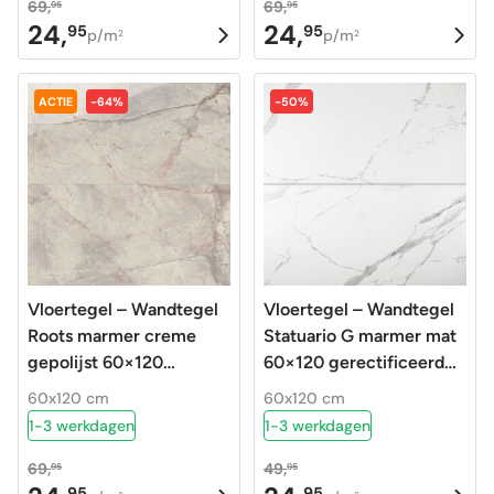
69,
69,
95
95
24,
24,
95
95
Oorspronkelijke
Huidige
Oorspronkelijke
Huidige
p/m
p/m
2
2
prijs
prijs
prijs
prijs
was:
is:
was:
is:
ACTIE
-64%
-50%
69,95.
24,95.
69,95.
24,95.
Vloertegel – Wandtegel
Vloertegel – Wandtegel
Roots marmer creme
Statuario G marmer mat
gepolijst 60×120
60×120 gerectificeerd
gerectificeerd
R9
60x120 cm
60x120 cm
1-3 werkdagen
1-3 werkdagen
69,
49,
95
95
95
95