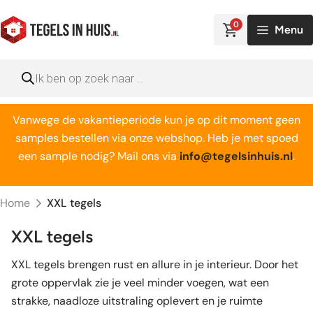
Ga
naar
0
Menu
de
inhoud
Producten
zoeken
Vanwege de vakantieperiode kun je op dit moment geen
samples bestellen via onze webshop. Heb je met spoed
een sample nodig? Mail ons via
info@tegelsinhuis.nl
.
Home
XXL tegels
XXL tegels
XXL tegels brengen rust en allure in je interieur. Door het
grote oppervlak zie je veel minder voegen, wat een
strakke, naadloze uitstraling oplevert en je ruimte