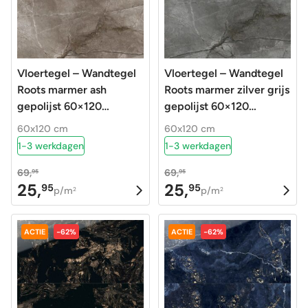
Vloertegel – Wandtegel
Vloertegel – Wandtegel
Roots marmer ash
Roots marmer zilver grijs
gepolijst 60×120
gepolijst 60×120
gerectificeerd
gerectificeerd
60x120 cm
60x120 cm
1-3 werkdagen
1-3 werkdagen
69,
69,
95
95
25,
25,
95
95
Oorspronkelijke
Huidige
Oorspronkelijke
Huidige
p/m
p/m
2
2
prijs
prijs
prijs
prijs
was:
is:
was:
is:
ACTIE
-62%
ACTIE
-62%
69,95.
25,95.
69,95.
25,95.