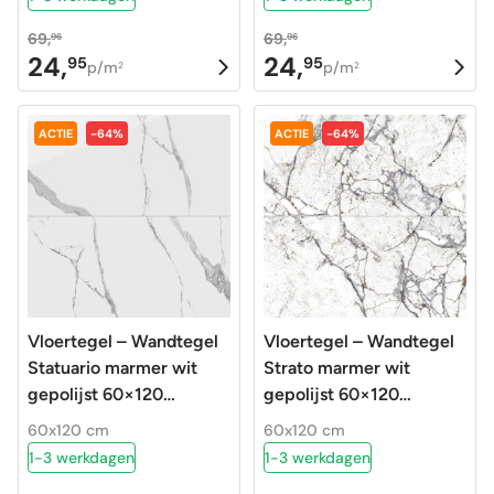
69,
69,
96
96
24,
24,
95
95
Oorspronkelijke
Huidige
Oorspronkelijke
Huidige
p/m
p/m
2
2
prijs
prijs
prijs
prijs
was:
is:
was:
is:
ACTIE
-64%
ACTIE
-64%
69,96.
24,95.
69,96.
24,95.
Vloertegel – Wandtegel
Vloertegel – Wandtegel
Statuario marmer wit
Strato marmer wit
gepolijst 60×120
gepolijst 60×120
gerectificeerd
gerectificeerd
60x120 cm
60x120 cm
1-3 werkdagen
1-3 werkdagen