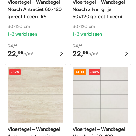
Vloertegel – Wandtegel
Vloertegel – Wandtegel
Noach Antraciet 60×120
Noach zilver grijs
gerectificeerd R9
60×120 gerectificeerd
R9
60x120 cm
60x120 cm
1-3 werkdagen
1-3 werkdagen
64,
64,
95
95
22,
22,
95
95
Oorspronkelijke
Huidige
Oorspronkelijke
Huidige
p/m
p/m
2
2
prijs
prijs
prijs
prijs
was:
is:
was:
is:
-52%
ACTIE
-64%
64,95.
22,95.
64,95.
22,95.
Vloertegel – Wandtegel
Vloertegel – Wandtegel