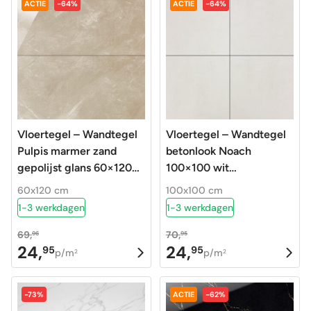
ACTIE
-64%
ACTIE
-64%
51,95.
24,95.
51,95.
24,95.
Vloertegel – Wandtegel
Vloertegel – Wandtegel
Pulpis marmer zand
betonlook Noach
gepolijst glans 60×120
100×100 wit
gerectificeerd
gerectificeerd R9
60x120 cm
100x100 cm
1-3 werkdagen
1-3 werkdagen
69,
70,
96
95
24,
24,
95
95
Oorspronkelijke
Huidige
Oorspronkelijke
Huidige
p/m
p/m
2
2
prijs
prijs
prijs
prijs
was:
is:
was:
is:
-73%
ACTIE
-62%
69,96.
24,95.
70,95.
24,95.