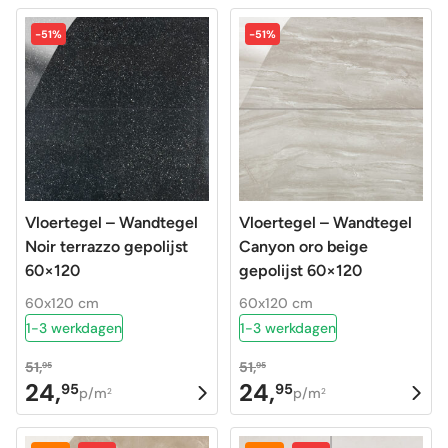
was:
is:
was:
is:
-51%
-51%
51,95.
24,95.
51,95.
24,95.
Vloertegel – Wandtegel
Vloertegel – Wandtegel
Noir terrazzo gepolijst
Canyon oro beige
60×120
gepolijst 60×120
60x120 cm
60x120 cm
1-3 werkdagen
1-3 werkdagen
51,
51,
95
95
24,
24,
95
95
Oorspronkelijke
Huidige
Oorspronkelijke
Huidige
p/m
p/m
2
2
prijs
prijs
prijs
prijs
was:
is:
was:
is: