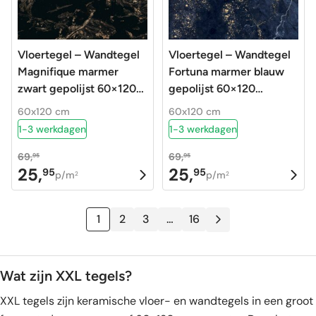
Vloertegel – Wandtegel
Vloertegel – Wandtegel
Magnifique marmer
Fortuna marmer blauw
zwart gepolijst 60×120
gepolijst 60×120
gerectificeerd
gerectificeerd
60x120 cm
60x120 cm
1-3 werkdagen
1-3 werkdagen
69,
69,
95
95
25,
25,
95
95
Oorspronkelijke
Huidige
Oorspronkelijke
Huidige
p/m
p/m
2
2
prijs
prijs
prijs
prijs
was:
is:
was:
is:
1
2
3
…
16
69,95.
25,95.
69,95.
25,95.
Wat zijn XXL tegels?
XXL tegels zijn keramische vloer- en wandtegels in een groot