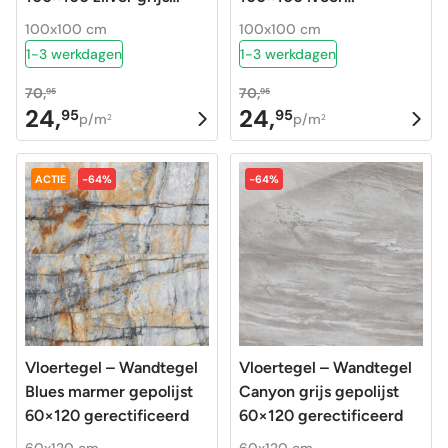
gerectificeerd R9
gerectificeerd R9
100x100 cm
100x100 cm
1-3 werkdagen
1-3 werkdagen
70,
70,
95
95
24,
24,
95
95
Oorspronkelijke
Huidige
Oorspronkelijke
Huidige
p/m
p/m
2
2
prijs
prijs
prijs
prijs
was:
is:
was:
is:
ACTIE
-64%
-64%
70,95.
24,95.
70,95.
24,95.
Vloertegel – Wandtegel
Vloertegel – Wandtegel
Blues marmer gepolijst
Canyon grijs gepolijst
60×120 gerectificeerd
60×120 gerectificeerd