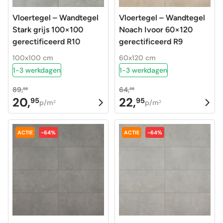
Vloertegel – Wandtegel
Vloertegel – Wandtegel
Stark grijs 100×100
Noach Ivoor 60×120
gerectificeerd R10
gerectificeerd R9
100x100 cm
60x120 cm
1-3 werkdagen
1-3 werkdagen
89,
64,
95
95
20,
22,
95
95
Oorspronkelijke
Huidige
Oorspronkelijke
Huidige
p/m
p/m
2
2
prijs
prijs
prijs
prijs
was:
is:
was:
is:
ACTIE
-64%
ACTIE
-64%
89,95.
20,95.
64,95.
22,95.