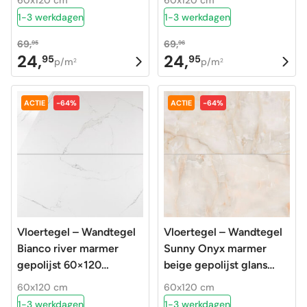
60x120 cm
60x120 cm
1-3 werkdagen
1-3 werkdagen
69,
69,
95
96
24,
24,
95
95
Oorspronkelijke
Huidige
Oorspronkelijke
Huidige
p/m
p/m
2
2
prijs
prijs
prijs
prijs
was:
is:
was:
is:
ACTIE
-64%
ACTIE
-64%
69,95.
24,95.
69,96.
24,95.
Vloertegel – Wandtegel
Vloertegel – Wandtegel
Bianco river marmer
Sunny Onyx marmer
gepolijst 60×120
beige gepolijst glans
gerectificeerd
60x120cm
60x120 cm
60x120 cm
gerectificeerd
1-3 werkdagen
1-3 werkdagen