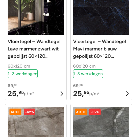
Vloertegel – Wandtegel
Vloertegel – Wandtegel
Lave marmer zwart wit
Mavi marmer blauw
gepolijst 60×120
gepolijst 60×120
gerectificeerd
gerectificeerd
60x120 cm
60x120 cm
1-3 werkdagen
1-3 werkdagen
69,
69,
96
96
25,
25,
95
95
Oorspronkelijke
Huidige
Oorspronkelijke
Huidige
p/m
p/m
2
2
prijs
prijs
prijs
prijs
was:
is:
was:
is:
ACTIE
-62%
ACTIE
-62%
69,96.
25,95.
69,96.
25,95.