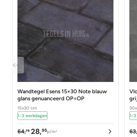
Wandtegel Esens 15×30 Note blauw
Vl
glans genuanceerd OP=OP
gr
15x30 cm
30
1-3 werkdagen
1-3
28,
95
64,
63
75
p/m
2
Oorspronkelijke
Huidige
Oo
Hu