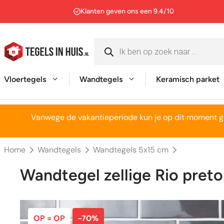
Ga
Klanten geven ons een 9.4/10
naar
de
Producten
inhoud
zoeken
Vloertegels
Wandtegels
Keramisch parket
Vanwege de vakantieperiode kun je op dit moment g
30×60 cm
5×15 cm
Rechthoek
Rechthoek
45×45 cm
5×20 cm
Vierkant
Vierkant
Home
Wandtegels
Wandtegels 5x15 cm
60×60 cm
6,5×20 cm
Hexagon
Handvorm
Wandtegel zellige Rio pret
60×120 cm
7,5×15 cm
Octagon
Kitkat
80×80 cm
7,5×30 cm
Mozaiek
Hexagon
OP = OP
-70%
90×90 cm
10×10 cm
» Alle vormen
Mozaiek