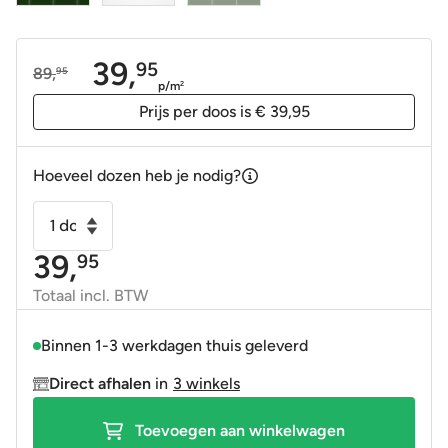
39,
95
89,
95
Oorspronkelijke
Huidige
p/m
2
prijs
prijs
Prijs per doos is € 39,95
was:
is:
89,95.
39,95.
Hoeveel dozen heb je nodig?
Wandtegel
metrotegel
39,
95
10x20
Victorian
Totaal incl. BTW
Green
glans
Binnen 1-3 werkdagen thuis geleverd
oud
Direct afhalen
in
3 winkels
donker
groen
Toevoegen aan winkelwagen
OP=OP