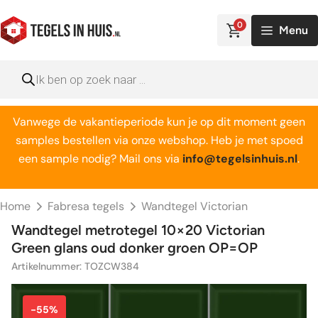
Ga
naar
0
Menu
de
inhoud
Producten
zoeken
Vanwege de vakantieperiode kun je op dit moment geen
samples bestellen via onze webshop. Heb je met spoed
een sample nodig? Mail ons via
info@tegelsinhuis.nl
.
Home
Fabresa tegels
Wandtegel Victorian
Wandtegel metrotegel 10×20 Victorian
Green glans oud donker groen OP=OP
Artikelnummer: TOZCW384
-55%