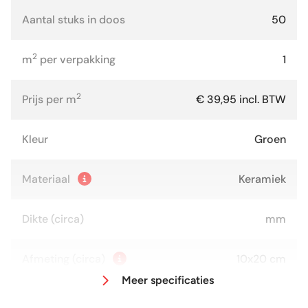
Aantal stuks in doos
50
2
m
per verpakking
1
2
Prijs per m
€ 39,95 incl. BTW
Kleur
Groen
Materiaal
Keramiek
Dikte (circa)
mm
Afmeting (circa)
10x20 cm
Meer specificaties
Glans / Mat
Glans