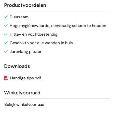
Productvoordelen
Gerectificeerd
Nee
Duurzaam
Hoge hygiënewaarde, eenvoudig schoon te houden
Vorstbestendig
Nee
Hitte- en vochtbestendig
Sortering
1e keus
Geschikt voor alle wanden in huis
Jarenlang plezier
Craquelé
Ja
Downloads
Handige tips.pdf
Winkelvoorraad
Bekijk winkelvoorraad