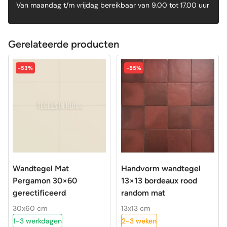
Van maandag t/m vrijdag bereikbaar van 9.00 tot 17.00 uur
Gerelateerde producten
-53%
-55%
Wandtegel Mat
Handvorm wandtegel
Pergamon 30×60
13×13 bordeaux rood
gerectificeerd
random mat
30x60 cm
13x13 cm
1-3 werkdagen
2-3 weken