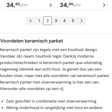
34,
34,
95
95
Oorspronkelijke
Huidige
Oorspronkelijke
Huidige
p/m
p/m
2
2
prijs
prijs
prijs
prijs
was:
is:
was:
is:
1
2
3
4
5
74,95.
34,95.
67,95.
34,95.
Voordelen keramisch parket
Keramisch parket zijn tegels met een houtlook design.
Vandaar zijn naam, houtlook tegel. Dankzij moderne
productietechnieken is keramisch parket qua uitstraling
nagenoeg identiek aan echt hout. Je geniet dus van een
houten vloer, maar met alle voordelen van keramisch parket.
Keramisch parket met vloerverwarming is hier een van.
Hieronder alle voordelen op een rij;
Zeer geschikt in combinatie met vloerverwarming
Weinig onderhoud in vergelijking met hout en andere