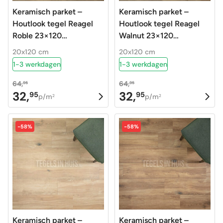
Keramisch parket –
Keramisch parket –
Houtlook tegel Reagel
Houtlook tegel Reagel
Roble 23×120
Walnut 23×120
gerectificeerd
gerectificeerd
20x120 cm
20x120 cm
1-3 werkdagen
1-3 werkdagen
64,
64,
95
95
32,
32,
95
95
Oorspronkelijke
Huidige
Oorspronkelijke
Huidige
p/m
p/m
2
2
prijs
prijs
prijs
prijs
was:
is:
was:
is:
-58%
-58%
64,95.
32,95.
64,95.
32,95.
Keramisch parket –
Keramisch parket –