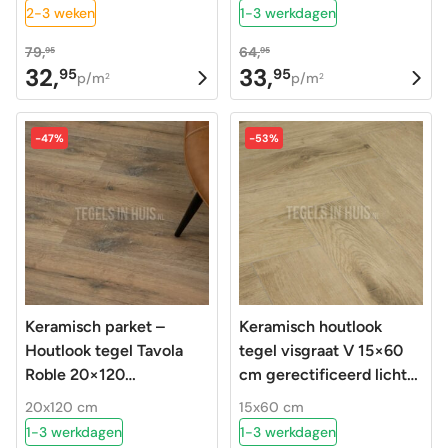
OP=OP
2-3 weken
1-3 werkdagen
79,
64,
95
95
32,
33,
95
95
Oorspronkelijke
Huidige
Oorspronkelijke
Huidige
p/m
p/m
2
2
prijs
prijs
prijs
prijs
was:
is:
was:
is:
-47%
-53%
79,95.
32,95.
64,95.
33,95.
Keramisch parket –
Keramisch houtlook
Houtlook tegel Tavola
tegel visgraat V 15×60
Roble 20×120
cm gerectificeerd licht
gerectificeerd R10
bruin eiken
20x120 cm
15x60 cm
1-3 werkdagen
1-3 werkdagen