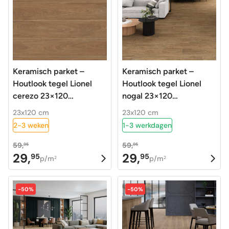
Keramisch parket –
Keramisch parket –
Houtlook tegel Lionel
Houtlook tegel Lionel
cerezo 23×120
nogal 23×120
gerectificeerd
gerectificeerd
23x120 cm
23x120 cm
2-3 weken
1-3 werkdagen
59,
59,
95
95
29,
29,
95
95
Oorspronkelijke
Huidige
Oorspronkelijke
Huidige
p/m
p/m
2
2
prijs
prijs
prijs
prijs
was:
is:
was:
is:
-50%
-50%
59,95.
29,95.
59,95.
29,95.