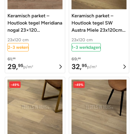
Keramisch parket –
Keramisch parket –
Houtlook tegel Meridiana
Houtlook tegel SW
nogal 23×120
Austra Miele 23x120cm
gerectificeerd
gerectificeerd
23x120 cm
23x120 cm
2-3 weken
1-3 werkdagen
61,
69,
95
85
29,
32,
95
95
Oorspronkelijke
Huidige
Oorspronkelijke
Huidige
p/m
p/m
2
2
prijs
prijs
prijs
prijs
was:
is:
was:
is:
-49%
-49%
61,95.
29,95.
69,85.
32,95.