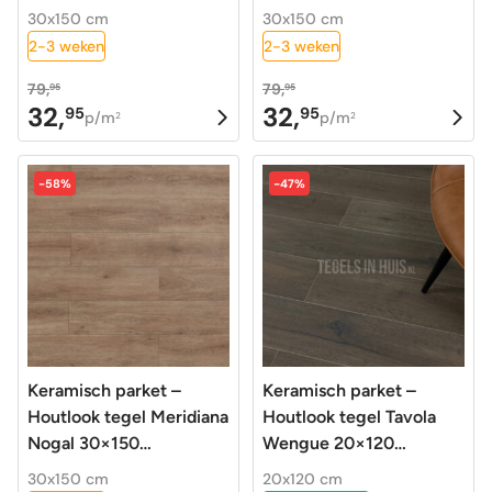
gerectificeerd
gerectificeerd
30x150 cm
30x150 cm
2-3 weken
2-3 weken
79,
79,
95
95
32,
32,
95
95
Oorspronkelijke
Huidige
Oorspronkelijke
Huidige
p/m
p/m
2
2
prijs
prijs
prijs
prijs
was:
is:
was:
is:
-58%
-47%
79,95.
32,95.
79,95.
32,95.
Keramisch parket –
Keramisch parket –
Houtlook tegel Meridiana
Houtlook tegel Tavola
Nogal 30×150
Wengue 20×120
gerectificeerd
gerectificeerd R10
30x150 cm
20x120 cm