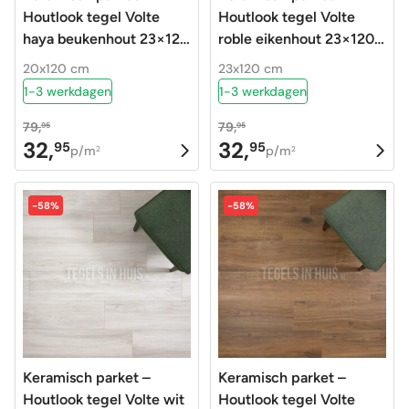
Houtlook tegel Volte
Houtlook tegel Volte
haya beukenhout 23×120
roble eikenhout 23×120
gerectificeerd
gerectificeerd
20x120 cm
23x120 cm
1-3 werkdagen
1-3 werkdagen
79,
79,
95
95
32,
32,
95
95
Oorspronkelijke
Huidige
Oorspronkelijke
Huidige
p/m
p/m
2
2
prijs
prijs
prijs
prijs
was:
is:
was:
is:
-58%
-58%
79,95.
32,95.
79,95.
32,95.
Keramisch parket –
Keramisch parket –
Houtlook tegel Volte wit
Houtlook tegel Volte