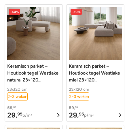
-50%
-50%
Keramisch parket –
Keramisch parket –
Houtlook tegel Westlake
Houtlook tegel Westlake
natural 23×120
miel 23×120
gerectificeerd R10
gerectificeerd R10
23x120 cm
23x120 cm
2-3 weken
2-3 weken
59,
59,
95
95
29,
29,
95
95
Oorspronkelijke
Huidige
Oorspronkelijke
Huidige
p/m
p/m
2
2
prijs
prijs
prijs
prijs