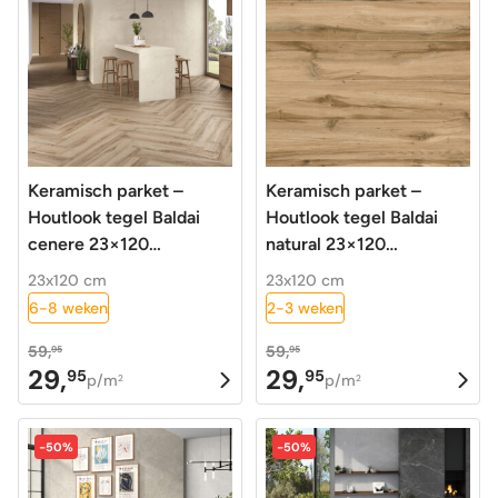
Keramisch parket –
Keramisch parket –
Houtlook tegel Baldai
Houtlook tegel Baldai
cenere 23×120
natural 23×120
gerectificeerd
gerectificeerd
23x120 cm
23x120 cm
6-8 weken
2-3 weken
59,
59,
95
95
29,
29,
95
95
Oorspronkelijke
Huidige
Oorspronkelijke
Huidige
p/m
p/m
2
2
prijs
prijs
prijs
prijs
was:
is:
was:
is:
-50%
-50%
59,95.
29,95.
59,95.
29,95.