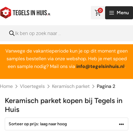
Ga
naar
0
Menu
de
inhoud
Producten
zoeken
Vanwege de vakantieperiode kun je op dit moment geen
samples bestellen via onze webshop. Heb je met spoed
een sample nodig? Mail ons via
info@tegelsinhuis.nl
.
Home
Vloertegels
Keramisch parket
Pagina 2
Keramisch parket kopen bij Tegels in
Huis