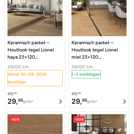
Keramisch parket –
Keramisch parket –
Houtlook tegel Lionel
Houtlook tegel Lionel
haya 23×120
miel 23×120
gerectificeerd
gerectificeerd
23x120 cm
23x120 cm
Vanaf 30-09-2026
1-3 werkdagen
leverbaar
59,
59,
95
95
29,
29,
95
95
Oorspronkelijke
Huidige
Oorspronkelijke
Huidige
p/m
p/m
2
2
prijs
prijs
prijs
prijs
was:
is:
was:
is:
-50%
-50%
59,95.
29,95.
59,95.
29,95.