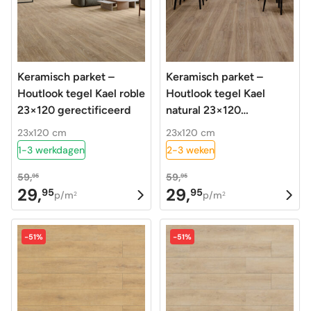
Keramisch parket –
Keramisch parket –
Houtlook tegel Kael roble
Houtlook tegel Kael
23×120 gerectificeerd
natural 23×120
gerectificeerd
23x120 cm
23x120 cm
1-3 werkdagen
2-3 weken
59,
59,
95
95
29,
29,
95
95
Oorspronkelijke
Huidige
Oorspronkelijke
Huidige
p/m
p/m
2
2
prijs
prijs
prijs
prijs
was:
is:
was:
is:
-51%
-51%
59,95.
29,95.
59,95.
29,95.