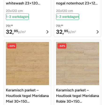
whitewash 23×120
nogal notenhout 23×120
gerectificeerd
gerectificeerd
20x120 cm
20x120 cm
1-3 werkdagen
1-3 werkdagen
79,
79,
95
95
32,
32,
95
95
Oorspronkelijke
Huidige
Oorspronkelijke
Huidige
p/m
p/m
2
2
prijs
prijs
prijs
prijs
was:
is:
was:
is:
-58%
-58%
79,95.
32,95.
79,95.
32,95.
Keramisch parket –
Keramisch parket –
Houtlook tegel Meridiana
Houtlook tegel Meridiana
Miel 30×150
Roble 30×150