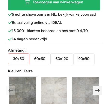
Toevoegen aan winkelwagen
R10
aantal
5 échte showrooms
in NL
,
bekijk winkelvoorraad
Betaal veilig online
via iDEAL
15.000+ klanten
beoordelen ons met 9.4/10
14 dagen
bedenktijd
Afmeting:
30x60
60x60
60x120
90x90
Kleuren:
Terra