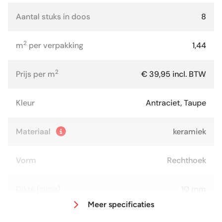
Aantal stuks in doos
8
2
m
per verpakking
1,44
2
Prijs per m
€ 39,95 incl. BTW
Kleur
Antraciet, Taupe
Materiaal
keramiek
Vorm
Rechthoek
Dikte (circa)
10 mm
Meer specificaties
Afmeting (circa)
30x60 cm