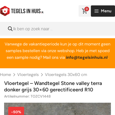
Ga
naar
0
Menu
de
inhoud
Producten
zoeken
Vanwege de vakantieperiode kun je op dit moment geen
samples bestellen via onze webshop. Heb je met spoed
een sample nodig? Mail ons via
info@tegelsinhuis.nl
.
Home
Vloertegels
Vloertegels 30x60 cm
Vloertegel – Wandtegel Stone valley terra
donker grijs 30×60 gerectificeerd R10
Artikelnummer: TOZCV1448
-50%