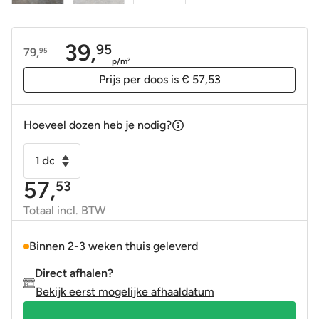
39,
95
79,
95
Oorspronkelijke
Huidige
p/m
2
prijs
prijs
Prijs per doos is € 57,53
was:
is:
79,95.
39,95.
Hoeveel dozen heb je nodig?
Vloertegel
-
57,
53
Wandtegel
Stone
Totaal incl. BTW
valley
terra
Binnen 2-3 weken thuis geleverd
donker
Direct afhalen?
grijs
Bekijk eerst mogelijke afhaaldatum
30x60
gerectificeerd