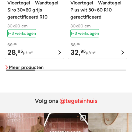
Vloertegel – Wandtegel
Vloertegel – Wandtegel
Siro 30×60 grijs
Plus wit 30×60 R10
gerectificeerd R10
gerectificeerd
30x60 cm
30x60 cm
1-3 werkdagen
1-3 werkdagen
69,
58,
95
95
28,
32,
95
95
Oorspronkelijke
Huidige
Oorspronkelijke
Huidige
p/m
p/m
2
2
prijs
prijs
prijs
prijs
Meer producten
was:
is:
was:
is:
69,95.
28,95.
58,95.
32,95.
Volg ons
@tegelsinhuis