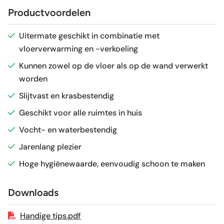
Productvoordelen
Antislipwaarde
R10
Uitermate geschikt in combinatie met
vloerverwarming en -verkoeling
Glans / Mat
mat
Kunnen zowel op de vloer als op de wand verwerkt
worden
Gerectificeerd
Ja
Slijtvast en krasbestendig
Vorstbestendig
Ja
Geschikt voor alle ruimtes in huis
Vocht- en waterbestendig
Sortering
1e keus
Jarenlang plezier
Hoge hygiënewaarde, eenvoudig schoon te maken
Craquelé
Nee
Downloads
Geschikt voor vloerverwarming
Ja
Handige tips.pdf