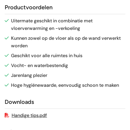
Productvoordelen
Glans / Mat
Glans
Uitermate geschikt in combinatie met
vloerverwarming en -verkoeling
Gerectificeerd
Ja
Kunnen zowel op de vloer als op de wand verwerkt
worden
Vorstbestendig
Ja
Geschikt voor alle ruimtes in huis
Sortering
1e keus
Vocht- en waterbestendig
Jarenlang plezier
Craquelé
Nee
Hoge hygiënewaarde, eenvoudig schoon te maken
Geschikt voor vloerverwarming
Ja
Downloads
Handige tips.pdf