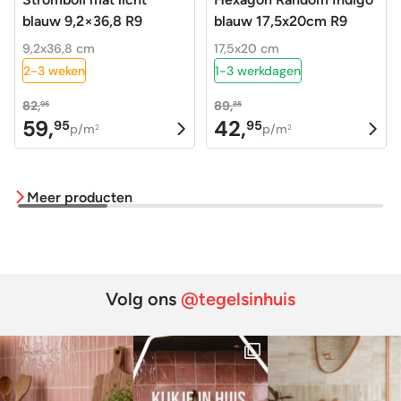
blauw 9,2×36,8 R9
blauw 17,5x20cm R9
9,2x36,8 cm
17,5x20 cm
2-3 weken
1-3 werkdagen
82,
89,
95
85
59,
42,
95
95
Oorspronkelijke
Huidige
Oorspronkelijke
Huidige
p/m
p/m
2
2
prijs
prijs
prijs
prijs
was:
is:
was:
is:
Meer producten
82,95.
59,95.
89,85.
42,95.
Volg ons
@tegelsinhuis