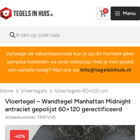
Ga
naar
0
Menu
de
inhoud
Producten
zoeken
Vanwege de vakantieperiode kun je op dit moment geen
samples bestellen via onze webshop. Heb je met spoed
een sample nodig? Mail ons via
info@tegelsinhuis.nl
.
Home
Vloertegels
Vloertegels 60x120 cm
Vloertegel – Wandtegel Manhattan Midnight
antraciet gepolijst 60×120 gerectificeerd
Artikelnummer: TIHDV115
-42%