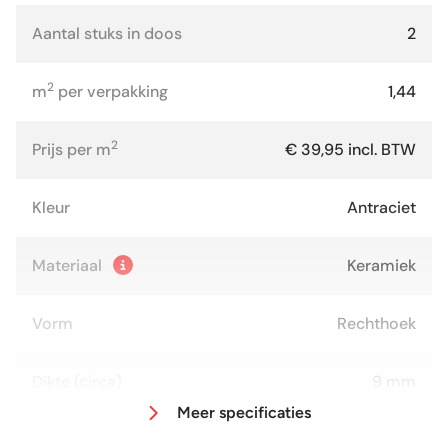
Aantal stuks in doos
2
2
m
per verpakking
1,44
2
Prijs per m
€ 39,95 incl. BTW
Kleur
Antraciet
Materiaal
Keramiek
Vorm
Rechthoek
Dikte (circa)
9 mm
Meer specificaties
Afmeting (circa)
60x120 cm