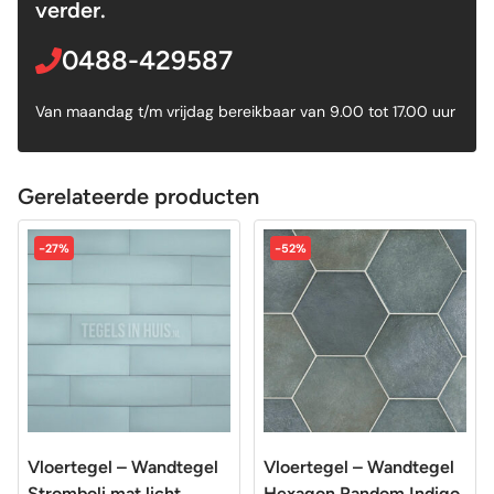
verder.
0488-429587
Van maandag t/m vrijdag bereikbaar van 9.00 tot 17.00 uur
Gerelateerde producten
-27%
-52%
Vloertegel – Wandtegel
Vloertegel – Wandtegel
Stromboli mat licht
Hexagon Random Indigo