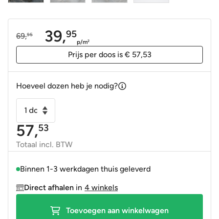
39,
95
69,
95
Oorspronkelijke
Huidige
p/m
2
prijs
prijs
Prijs per doos is € 57,53
was:
is:
69,95.
39,95.
Hoeveel dozen heb je nodig?
Vloertegel
-
57,
53
Wandtegel
Manhattan
Totaal incl. BTW
Midnight
antraciet
Binnen 1-3 werkdagen thuis geleverd
gepolijst
Direct afhalen
in
4 winkels
60x120
gerectificeerd
Toevoegen aan winkelwagen
aantal