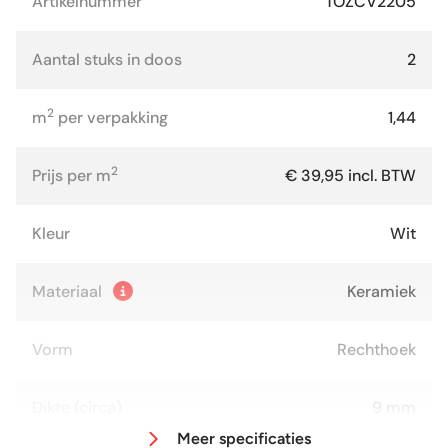
Artikelnummer
TOZCV2205
Aantal stuks in doos
2
2
m
per verpakking
1,44
2
Prijs per m
€ 39,95 incl. BTW
Kleur
Wit
Materiaal
Keramiek
Vorm
Rechthoek
Dikte (circa)
9 mm
Meer specificaties