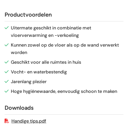
Afmeting (circa)
60x120 cm
Productvoordelen
Glans / Mat
Glans
Uitermate geschikt in combinatie met
vloerverwarming en -verkoeling
Gerectificeerd
Ja
Kunnen zowel op de vloer als op de wand verwerkt
worden
Vorstbestendig
Ja
Geschikt voor alle ruimtes in huis
Sortering
1e keus
Vocht- en waterbestendig
Jarenlang plezier
Craquelé
Nee
Hoge hygiënewaarde, eenvoudig schoon te maken
Geschikt voor vloerverwarming
Ja
Downloads
Handige tips.pdf