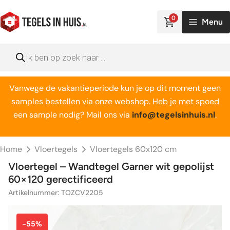
Ga
naar
0
Menu
de
inhoud
Producten
zoeken
Vanwege de vakantieperiode kun je op dit moment geen
samples bestellen via onze webshop. Heb je met spoed
een sample nodig? Mail ons via
info@tegelsinhuis.nl
.
Home
Vloertegels
Vloertegels 60x120 cm
Vloertegel – Wandtegel Garner wit gepolijst
60×120 gerectificeerd
Artikelnummer: TOZCV2205
-55%