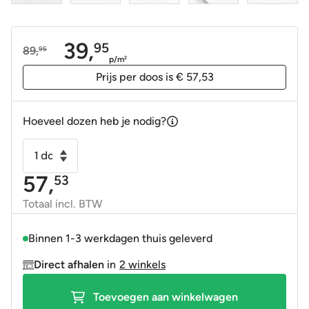
39,
95
89,
95
Oorspronkelijke
Huidige
p/m
2
prijs
prijs
Prijs per doos is € 57,53
was:
is:
89,95.
39,95.
Hoeveel dozen heb je nodig?
Vloertegel
-
57,
53
Wandtegel
Garner
Totaal incl. BTW
wit
gepolijst
Binnen 1-3 werkdagen thuis geleverd
60x120
Direct afhalen
in
2 winkels
gerectificeerd
aantal
Toevoegen aan winkelwagen