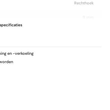
Rechthoek
9 mm
specificaties
60x120 cm
Lappato
ing en -verkoeling
Ja
 worden
Ja
1e keus
Nee