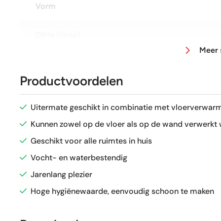
Vorm
Dikte (circa)
Meer 
Afmeting (circa)
Productvoordelen
Glans / Mat
Uitermate geschikt in combinatie met vloerverwarm
Gerectificeerd
Kunnen zowel op de vloer als op de wand verwerkt
Geschikt voor alle ruimtes in huis
Vorstbestendig
Vocht- en waterbestendig
Jarenlang plezier
Sortering
Hoge hygiënewaarde, eenvoudig schoon te maken
Craquelé