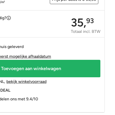
OP=OP tegels
OP=OP tegels
p/m
2
dig?
35,
93
Totaal incl. BTW
huis geleverd
eerst mogelijke afhaaldatum
Toevoegen aan winkelwagen
NL
,
bekijk winkelvoorraad
 iDEAL
elen ons met 9.4/10