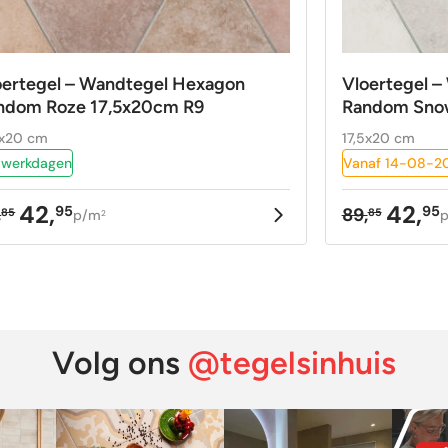
oertegel – Wandtegel Hexagon
Vloertegel 
ndom Roze 17,5x20cm R9
Random Sno
5x20 cm
17,5x20 cm
 werkdagen
Vanaf 14-08-20
42,
42,
95
95
,
89,
85
85
p/m
2
rspronkelijke
idige
Oorspron
Huidige
ijs
ijs
prijs
prijs
as:
:
was:
is:
,85.
,95.
89,85.
42,95.
Volg ons
@tegelsinhuis