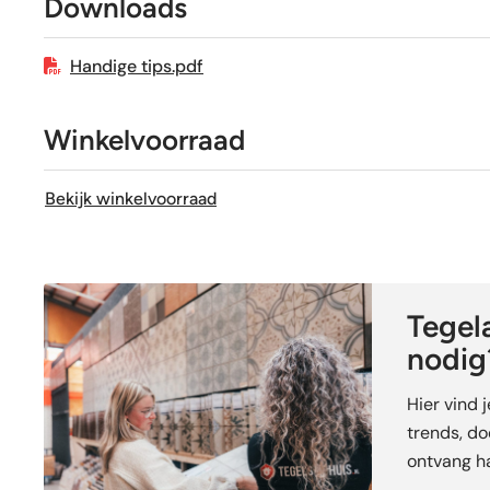
Downloads
Geschikt voor vloerverwarming
Handige tips.pdf
Winkelvoorraad
Bekijk winkelvoorraad
Tegela
nodig
Hier vind 
trends, doe
ontvang ha