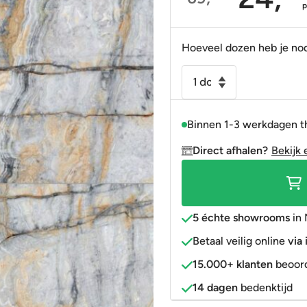
Oorspronkelijke
Huidige
Portugees
Decortegels
Taupe
Blauw
prijs
prijs
was:
is:
Anti-slip
» Alle stijlen
Bruin
Roze
Hoeveel dozen heb je no
69,95.
24,95.
» Alle stijlen
» Alle kleuren
Rood
Vloertegel
-
Goud
Wandtegel
» Alle kleuren
Binnen 1-3 werkdagen t
Blues
marmer
Direct afhalen?
Bekijk 
gepolijst
60x120
gerectificeerd
aantal
5 échte showrooms
in 
Betaal veilig online
via
15.000+ klanten
beoord
14 dagen
bedenktijd