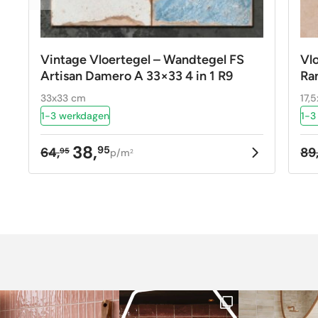
Vintage Vloertegel – Wandtegel FS
Vl
Artisan Damero A 33×33 4 in 1 R9
Ra
33x33 cm
17,
1-3 werkdagen
1-3
38,
95
64,
89
95
p/m
2
Oorspronkelijke
Huidige
Oo
Hu
prijs
prijs
pr
pr
was:
is:
w
is
64,95.
38,95.
89
42