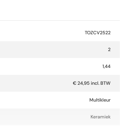
TOZCV2522
2
1,44
€ 24,95 incl. BTW
Multikleur
Keramiek