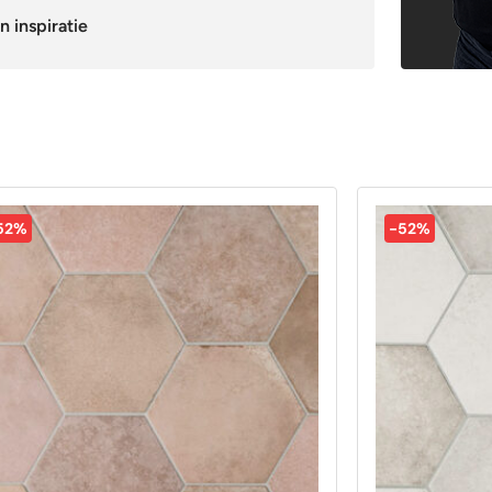
n inspiratie
52%
-52%