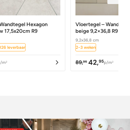
– Wandtegel Hexagon
Vloertegel – Wandtege
w 17,5x20cm R9
beige 9,2×36,8 R9
9,2x36,8 cm
26 leverbaar
2-3 weken
42,
95
89,
95
p/m
p/m
2
2
kelijke
Oorspronkelijke
Huidige
prijs
prijs
was:
is:
89,95.
42,95.