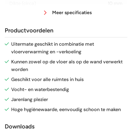
Dikte (circa)
10 mm
Meer specificaties
Afmeting (circa)
30x60 cm
Productvoordelen
Glans / Mat
Glans
Uitermate geschikt in combinatie met
vloerverwarming en -verkoeling
Gerectificeerd
Ja
Kunnen zowel op de vloer als op de wand verwerkt
worden
Vorstbestendig
Ja
Geschikt voor alle ruimtes in huis
Sortering
1e keus
Vocht- en waterbestendig
Jarenlang plezier
Craquelé
Nee
Hoge hygiënewaarde, eenvoudig schoon te maken
Geschikt voor vloerverwarming
Ja
Downloads