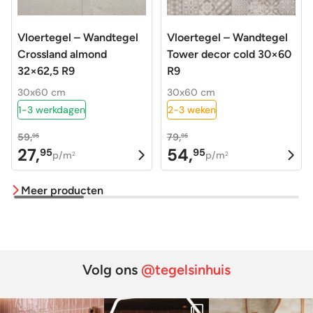
Vloertegel – Wandtegel
Vloertegel – Wandtegel
Crossland almond
Tower decor cold 30×60
32×62,5 R9
R9
30x60 cm
30x60 cm
1-3 werkdagen
2-3 weken
59,
79,
95
95
27,
54,
95
95
Oorspronkelijke
Huidige
Oorspronkelijke
Huidige
p/m
p/m
2
2
prijs
prijs
prijs
prijs
Meer producten
was:
is:
was:
is:
59,95.
27,95.
79,95.
54,95.
Volg ons
@tegelsinhuis