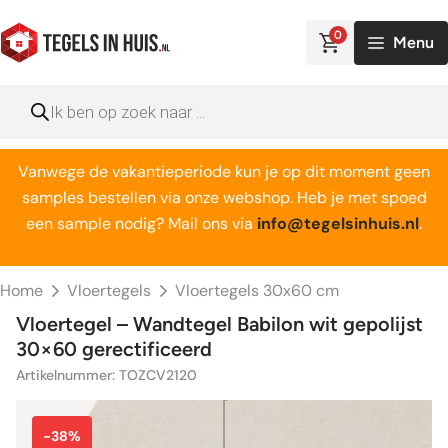
Ga
naar
0
Menu
de
inhoud
Producten
zoeken
Vanwege de vakantieperiode kun je op dit moment geen
samples bestellen via onze webshop. Heb je met spoed
een sample nodig? Mail ons via
info@tegelsinhuis.nl
.
Home
Vloertegels
Vloertegels 30x60 cm
Vloertegel – Wandtegel Babilon wit gepolijst
30×60 gerectificeerd
Artikelnummer: TOZCV2120
-38%