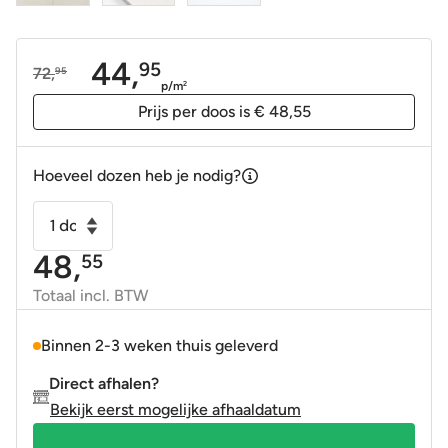
44,
95
72,
95
Oorspronkelijke
Huidige
p/m
2
prijs
prijs
Prijs per doos is € 48,55
was:
is:
72,95.
44,95.
Hoeveel dozen heb je nodig?
Vloertegel
-
48,
55
Wandtegel
Babilon
Totaal incl. BTW
wit
gepolijst
Binnen 2-3 weken thuis geleverd
30x60
Direct afhalen?
gerectificeerd
Bekijk eerst mogelijke afhaaldatum
aantal