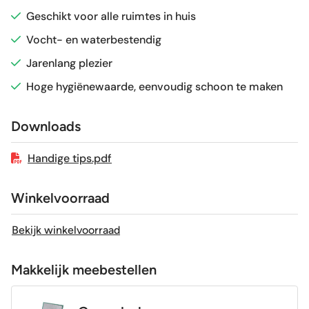
Geschikt voor alle ruimtes in huis
Sortering
1e keus
Vocht- en waterbestendig
Jarenlang plezier
Craquelé
Nee
Hoge hygiënewaarde, eenvoudig schoon te maken
Geschikt voor vloerverwarming
Ja
Downloads
Handige tips.pdf
Winkelvoorraad
Bekijk winkelvoorraad
Makkelijk meebestellen