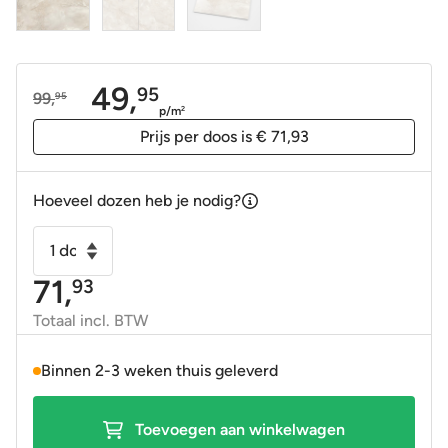
49,
95
99,
95
Oorspronkelijke
Huidige
p/m
2
prijs
prijs
Prijs per doos is € 71,93
was:
is:
99,95.
49,95.
Hoeveel dozen heb je nodig?
Vloertegel
-
71,
93
Wandtegel
Aura
Totaal incl. BTW
ivoor
gepolijst
Binnen 2-3 weken thuis geleverd
120x120
gerectificeerd
Toevoegen aan winkelwagen
(minimale