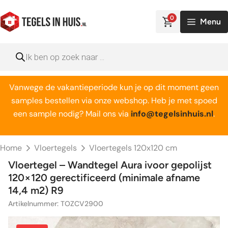
Ga
naar
0
Menu
de
inhoud
Producten
zoeken
Vanwege de vakantieperiode kun je op dit moment geen
samples bestellen via onze webshop. Heb je met spoed
een sample nodig? Mail ons via
info@tegelsinhuis.nl
.
Home
Vloertegels
Vloertegels 120x120 cm
Vloertegel – Wandtegel Aura ivoor gepolijst
120×120 gerectificeerd (minimale afname
14,4 m2) R9
Artikelnummer: TOZCV2900