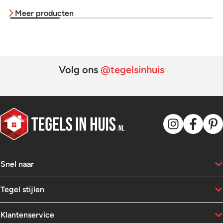
prijs
prijs
prijs
prijs
Meer producten
was:
is:
was:
is:
89,95.
42,95.
64,95.
38,95.
Volg ons
@tegelsinhuis
Snel naar
Tegel stijlen
Klantenservice