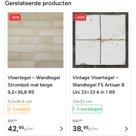
Gerelateerde producten
-52%
-40%
Vloertegel – Wandtegel
Vintage Vloertegel –
Stromboli mat beige
Wandtegel FS Artisan B
9,2×36,8 R9
Uni 33×33 4 in 1 R9
9,2x36,8 cm
33x33 cm
2-3 weken
1-3 werkdagen
89,
64,
95
95
42,
38,
95
95
Oorspronkelijke
Huidige
Oorspronkelijke
Huidige
p/m
p/m
2
2