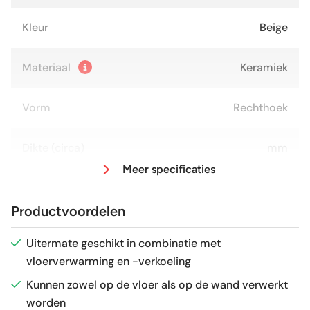
Kleur
Beige
Materiaal
Keramiek
Vorm
Rechthoek
Dikte (circa)
mm
Meer specificaties
Afmeting (circa)
120x120 cm
Productvoordelen
Glans / Mat
Glans
Uitermate geschikt in combinatie met
vloerverwarming en -verkoeling
Gerectificeerd
Ja
Kunnen zowel op de vloer als op de wand verwerkt
worden
Vorstbestendig
Ja