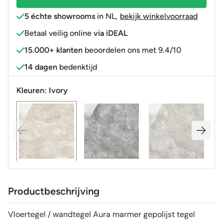
afname
5 échte showrooms
in NL
,
bekijk winkelvoorraad
14,4
Betaal veilig online
via iDEAL
m2)
15.000+ klanten
beoordelen ons met 9.4/10
R9
aantal
14 dagen
bedenktijd
Kleuren:
Ivory
Productbeschrijving
Vloertegel / wandtegel Aura marmer gepolijst tegel