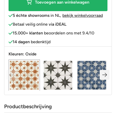
Toevoegen aan winkelwagen
4
in
5 échte showrooms
in NL
,
bekijk winkelvoorraad
1
Betaal veilig online
via iDEAL
R9
15.000+ klanten
beoordelen ons met 9.4/10
aantal
14 dagen
bedenktijd
Kleuren:
Oxide
Productbeschrijving