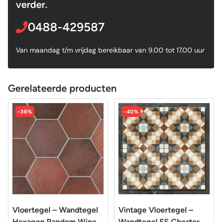
verder.
0488-429587
Van maandag t/m vrijdag bereikbaar van 9.00 tot 17.00 uur
Gerelateerde producten
-38%
-40%
Vloertegel – Wandtegel
Vintage Vloertegel –
Hexagon Random Wine
Wandtegel FS Chester