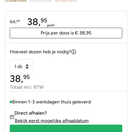
38,
95
64,
95
Oorspronkelijke
Huidige
p/m
2
prijs
prijs
Prijs per doos is € 38,95
was:
is:
64,95.
38,95.
Hoeveel dozen heb je nodig?
Vloertegel
-
38,
95
Wandtegel
FS
Totaal incl. BTW
Star
O
Binnen 1-3 werkdagen thuis geleverd
Oxide
Direct afhalen?
rood
Bekijk eerst mogelijke afhaaldatum
bruin
45x45cm