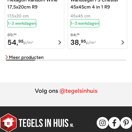
17,5x20cm R9
45x45cm 4 in 1 R9
17,5x20 cm
45x45 cm
1-3 werkdagen
1-3 werkdagen
89,
64,
85
95
54,
38,
95
95
Oorspronkelijke
Huidige
Oorspronkelijke
Huidige
p/m
p/m
2
2
prijs
prijs
prijs
prijs
Meer producten
was:
is:
was:
is:
89,85.
54,95.
64,95.
38,95.
Volg ons
@tegelsinhuis