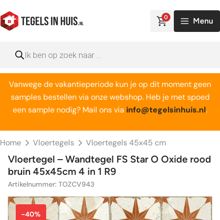
Ga
naar
0
Menu
de
inhoud
Producten
zoeken
Vanwege de vakantieperiode kun je op dit moment geen
samples bestellen via onze webshop. Heb je met spoed
een sample nodig? Mail ons via
info@tegelsinhuis.nl
.
Home
Vloertegels
Vloertegels 45x45 cm
Vloertegel – Wandtegel FS Star O Oxide rood
bruin 45x45cm 4 in 1 R9
Artikelnummer: TOZCV943
-40%