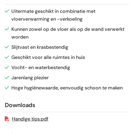
Antislipwaarde
R9
Uitermate geschikt in combinatie met
vloerverwarming en -verkoeling
Glans / Mat
Mat
Kunnen zowel op de vloer als op de wand verwerkt
worden
Gerectificeerd
Nee
Slijtvast en krasbestendig
Vorstbestendig
Nee
Geschikt voor alle ruimtes in huis
Vocht- en waterbestendig
Sortering
1e keus
Jarenlang plezier
Hoge hygiënewaarde, eenvoudig schoon te maken
Craquelé
Nee
Downloads
Geschikt voor vloerverwarming
Ja
Handige tips.pdf