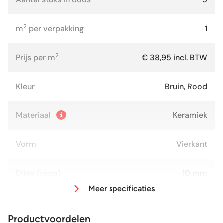
2
m
per verpakking
1
2
Prijs per m
€ 38,95 incl. BTW
Kleur
Bruin, Rood
Materiaal
Keramiek
Vorm
Vierkant
Dikte (circa)
10 mm
Meer specificaties
Afmeting (circa)
45x45 cm
Productvoordelen