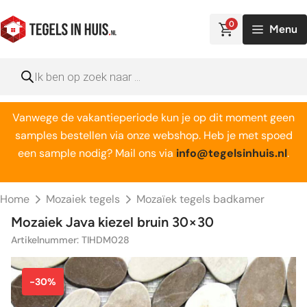
Ga
naar
0
Menu
de
inhoud
Producten
zoeken
Vanwege de vakantieperiode kun je op dit moment geen
samples bestellen via onze webshop. Heb je met spoed
een sample nodig? Mail ons via
info@tegelsinhuis.nl
.
Home
Mozaiek tegels
Mozaïek tegels badkamer
Mozaiek Java kiezel bruin 30×30
Artikelnummer: TIHDM028
-30%