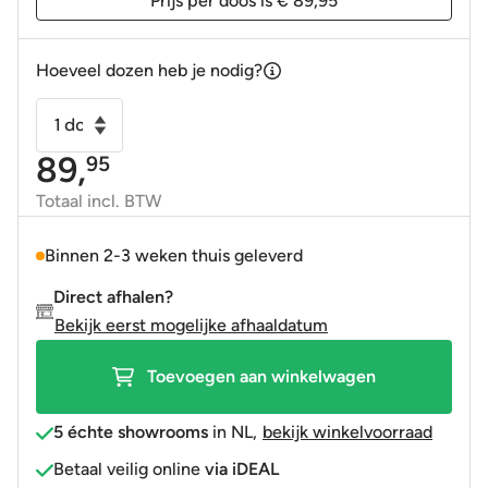
prijs
prijs
Prijs per doos is € 89,95
was:
is:
129,95.
89,95.
Hoeveel dozen heb je nodig?
Mozaiek
Java
89,
95
kiezel
bruin
Totaal incl. BTW
30x30
aantal
Binnen 2-3 weken thuis geleverd
Direct afhalen?
Bekijk eerst mogelijke afhaaldatum
Toevoegen aan winkelwagen
5 échte showrooms
in NL
,
bekijk winkelvoorraad
Betaal veilig online
via iDEAL