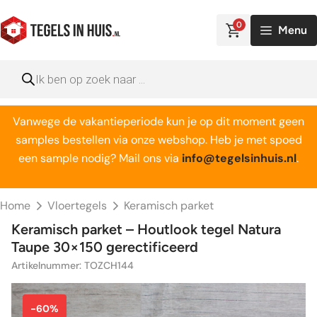
Ga
naar
0
Menu
de
inhoud
Producten
zoeken
Vanwege de vakantieperiode kun je op dit moment geen
samples bestellen via onze webshop. Heb je met spoed
een sample nodig? Mail ons via
info@tegelsinhuis.nl
.
Home
Vloertegels
Keramisch parket
Keramisch parket – Houtlook tegel Natura
Taupe 30×150 gerectificeerd
Artikelnummer: TOZCH144
-60%