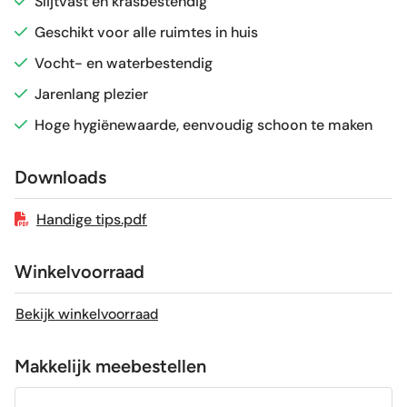
Slijtvast en krasbestendig
Vorstbestendig
Ja
Geschikt voor alle ruimtes in huis
Vocht- en waterbestendig
Sortering
1e keus
Jarenlang plezier
Hoge hygiënewaarde, eenvoudig schoon te maken
Craquelé
Nee
Downloads
Geschikt voor vloerverwarming
Ja
Handige tips.pdf
Winkelvoorraad
Bekijk winkelvoorraad
Makkelijk meebestellen