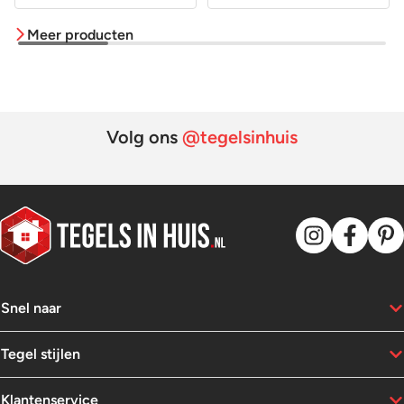
prijs
prijs
prijs
prijs
Meer producten
was:
is:
was:
is:
82,95.
59,95.
99,95.
54,95.
Volg ons
@tegelsinhuis
Snel naar
Tegel stijlen
Klantenservice