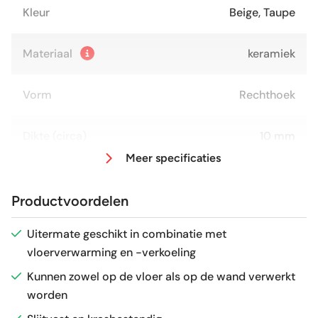
Kleur
Beige, Taupe
Materiaal
keramiek
Vorm
Rechthoek
Dikte (circa)
10 mm
Meer specificaties
Afmeting (circa)
30x150 cm
Productvoordelen
Antislipwaarde
R9
Uitermate geschikt in combinatie met
vloerverwarming en -verkoeling
Glans / Mat
vlak
Kunnen zowel op de vloer als op de wand verwerkt
worden
Gerectificeerd
Ja