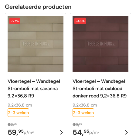
Gerelateerde producten
-27%
-45%
Vloertegel – Wandtegel
Vloertegel – Wandtegel
Stromboli mat savanna
Stromboli mat oxblood
9,2×36,8 R9
donker rood 9,2×36,8 R9
9,2x36,8 cm
9,2x36,8 cm
2-3 weken
2-3 weken
82,
99,
95
95
59,
54,
95
95
Oorspronkelijke
Huidige
Oorspronkelijke
Huidige
p/m
p/m
2
2