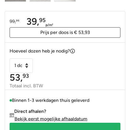
39,
95
99,
95
Oorspronkelijke
Huidige
p/m
2
prijs
prijs
Prijs per doos is € 53,93
was:
is:
99,95.
39,95.
Hoeveel dozen heb je nodig?
Keramisch
parket
53,
93
-
Houtlook
Totaal incl. BTW
tegel
Natura
Binnen 1-3 werkdagen thuis geleverd
Taupe
Direct afhalen?
30x150
Bekijk eerst mogelijke afhaaldatum
gerectificeerd
aantal