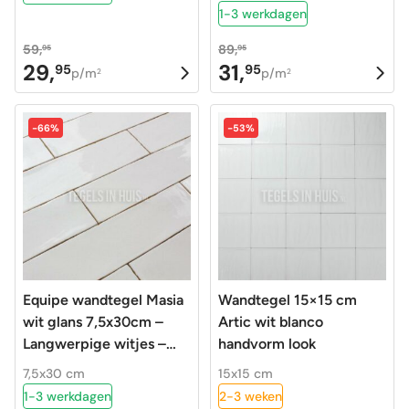
1-3 werkdagen
59,
89,
95
95
29,
31,
95
95
Oorspronkelijke
Huidige
Oorspronkelijke
Huidige
p/m
p/m
2
2
prijs
prijs
prijs
prijs
was:
is:
was:
is:
-66%
-53%
59,95.
29,95.
89,95.
31,95.
Equipe wandtegel Masia
Wandtegel 15×15 cm
wit glans 7,5x30cm –
Artic wit blanco
Langwerpige witjes –
handvorm look
20073
7,5x30 cm
15x15 cm
1-3 werkdagen
2-3 weken