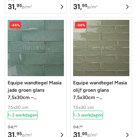
31,
31,
95
95
Oorspronkelijke
Huidige
Oorspronkelijke
Huidige
p/m
p/m
2
2
prijs
prijs
prijs
prijs
was:
is:
was:
is:
-66%
-66%
68,90.
31,95.
67,75.
31,95.
Equipe wandtegel Masia
Equipe wandtegel Masia
jade groen glans
olijf groen glans
7,5x30cm –
7,5x30cm –
Langwerpige witjes –
Langwerpige witjes –
7,5x30 cm
7,5x30 cm
21320
21319
1-3 werkdagen
1-3 werkdagen
94,
94,
95
95
31,
31,
95
95
Oorspronkelijke
Huidige
Oorspronkelijke
Huidige
p/m
p/m
2
2