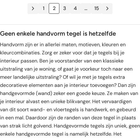
was:
is:
was:
is:
1
2
3
4
…
15
94,95.
31,95.
124,95.
31,95.
Geen enkele handvorm tegel is hetzelfde
Handvorm zijn er in allerlei maten, motieven, kleuren en
kleurcombinaties. Zorg er zeker voor dat je tegels bij je
interieur passen. Ben je voorstander van een klassieke
uitstraling van je woning, of gaat je voorkeur toch naar een
meer landelijke uitstraling? Of wil je met je tegels extra
decoratieve elementen aan je interieur toevoegen? Dan zijn
handgevormde (wand) zeker een goede keuze. Ze maken van
je interieur alvast een unieke blikvanger. Het vervaardigen
van dit soort wand- en vloertegels is handwerk, en gebeurd
in een mal. Daardoor zijn de randen van deze tegel in plaats
van strak licht golvend. Handgevormde tegels zijn uniek, geen
enkele handgevormde tegel is namelijk hetzelfde. Het