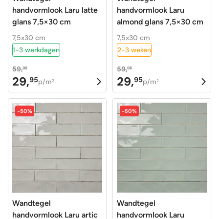
handvormlook Laru latte
handvormlook Laru
glans 7,5×30 cm
almond glans 7,5×30 cm
7,5x30 cm
7,5x30 cm
1-3 werkdagen
2-3 weken
59,
59,
95
95
29,
29,
95
95
Oorspronkelijke
Huidige
Oorspronkelijke
Huidige
p/m
p/m
2
2
prijs
prijs
prijs
prijs
was:
is:
was:
is:
-50%
-50%
59,95.
29,95.
59,95.
29,95.
Wandtegel
Wandtegel
handvormlook Laru artic
handvormlook Laru