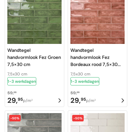
Wandtegel
Wandtegel
handvormlook Fez Groen
handvormlook Fez
7,5×30 cm
Bordeaux rood 7,5×30
cm
7,5x30 cm
7,5x30 cm
1-3 werkdagen
1-3 werkdagen
59,
59,
95
95
29,
29,
95
95
Oorspronkelijke
Huidige
Oorspronkelijke
Huidige
p/m
p/m
2
2
prijs
prijs
prijs
prijs
was:
is:
was:
is:
-50%
-50%
59,95.
29,95.
59,95.
29,95.