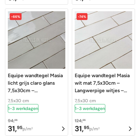
prijs
prijs
prijs
prijs
was:
is:
was:
is:
-66%
-74%
94,95.
31,95.
94,95.
31,95.
Equipe wandtegel Masia
Equipe wandtegel Masia
licht grijs claro glans
wit mat 7,5x30cm –
7,5x30cm –
Langwerpige witjes –
Langwerpige witjes –
20177
7,5x30 cm
7,5x30 cm
20715
1-3 werkdagen
1-3 werkdagen
94,
124,
95
95
31,
31,
95
95
Oorspronkelijke
Huidige
Oorspronkelijke
Huidige
p/m
p/m
2
2
prijs
prijs
prijs
prijs