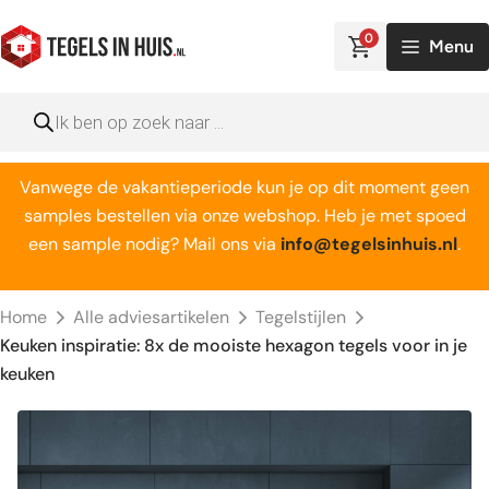
Ga
naar
0
Menu
de
inhoud
Producten
zoeken
Vanwege de vakantieperiode kun je op dit moment geen
samples bestellen via onze webshop. Heb je met spoed
een sample nodig? Mail ons via
info@tegelsinhuis.nl
.
Home
Alle adviesartikelen
Tegelstijlen
Keuken inspiratie: 8x de mooiste hexagon tegels voor in je
keuken