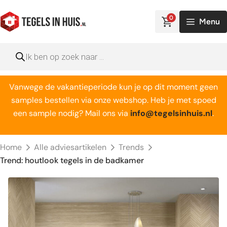
Ga
naar
0
Menu
de
inhoud
Producten
zoeken
Vanwege de vakantieperiode kun je op dit moment geen
samples bestellen via onze webshop. Heb je met spoed
een sample nodig? Mail ons via
info@tegelsinhuis.nl
.
Home
Alle adviesartikelen
Trends
Trend: houtlook tegels in de badkamer