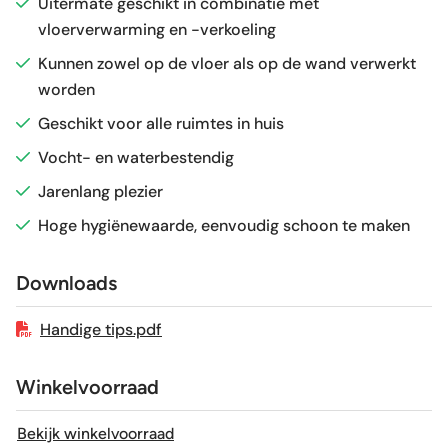
Uitermate geschikt in combinatie met
Vorstbestendig
vloerverwarming en -verkoeling
Nee
Kunnen zowel op de vloer als op de wand verwerkt
Sortering
1e keus
worden
Geschikt voor alle ruimtes in huis
Craquelé
Nee
Vocht- en waterbestendig
Jarenlang plezier
Geschikt voor vloerverwarming
Ja
Hoge hygiënewaarde, eenvoudig schoon te maken
Downloads
Handige tips.pdf
Winkelvoorraad
Bekijk winkelvoorraad