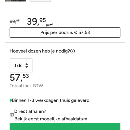
39,
95
89,
95
Oorspronkelijke
Huidige
p/m
2
prijs
prijs
Prijs per doos is € 57,53
was:
is:
89,95.
39,95.
Hoeveel dozen heb je nodig?
Vloertegel
-
57,
53
Wandtegel
Dubai
Totaal incl. BTW
marmer
groen
Binnen 1-3 werkdagen thuis geleverd
gepolijst
Direct afhalen?
60x120
Bekijk eerst mogelijke afhaaldatum
gerectificeerd
aantal