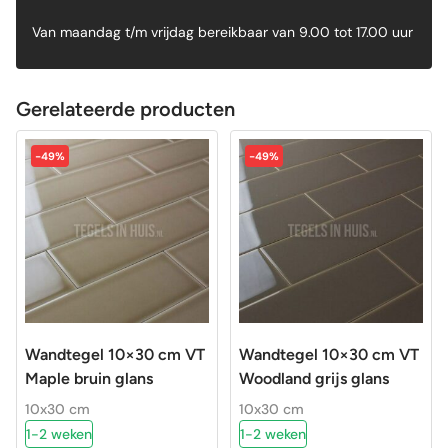
Van maandag t/m vrijdag bereikbaar van 9.00 tot 17.00 uur
Gerelateerde producten
-49%
-49%
Wandtegel 10×30 cm VT
Wandtegel 10×30 cm VT
Maple bruin glans
Woodland grijs glans
10x30 cm
10x30 cm
1-2 weken
1-2 weken