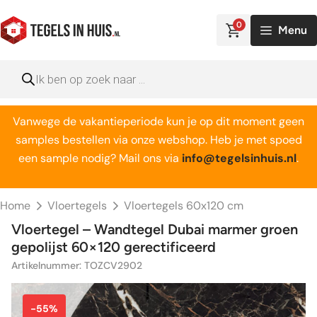
Ga
naar
0
Menu
de
inhoud
Producten
zoeken
Vanwege de vakantieperiode kun je op dit moment geen
samples bestellen via onze webshop. Heb je met spoed
een sample nodig? Mail ons via
info@tegelsinhuis.nl
.
Home
Vloertegels
Vloertegels 60x120 cm
Vloertegel – Wandtegel Dubai marmer groen
gepolijst 60×120 gerectificeerd
Artikelnummer: TOZCV2902
-55%