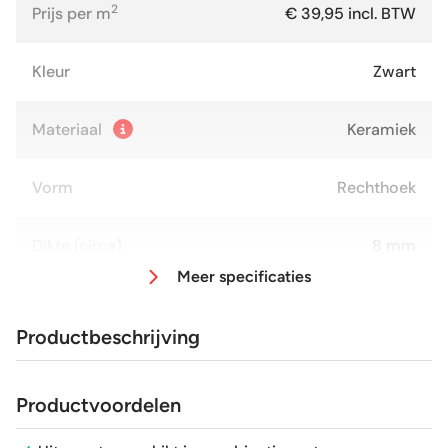
2
Prijs per m
€ 39,95 incl. BTW
Kleur
Zwart
Materiaal
Keramiek
Vorm
Rechthoek
Dikte (circa)
8 mm
Meer specificaties
Afmeting (circa)
60x120 cm
Productbeschrijving
Glans / Mat
Glans
Productvoordelen
Gerectificeerd
Ja