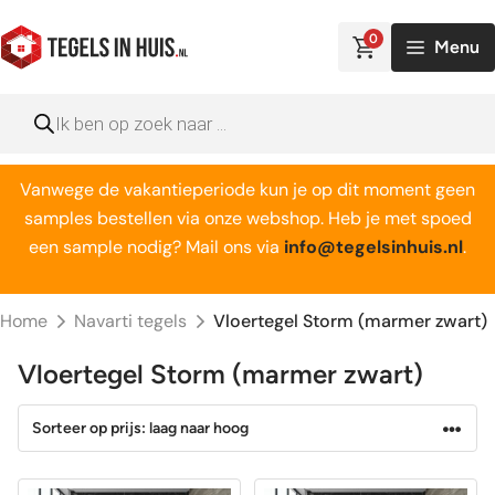
Ga
naar
0
Menu
de
inhoud
Producten
zoeken
Vanwege de vakantieperiode kun je op dit moment geen
samples bestellen via onze webshop. Heb je met spoed
een sample nodig? Mail ons via
info@tegelsinhuis.nl
.
Home
Navarti tegels
Vloertegel Storm (marmer zwart)
Vloertegel Storm (marmer zwart)