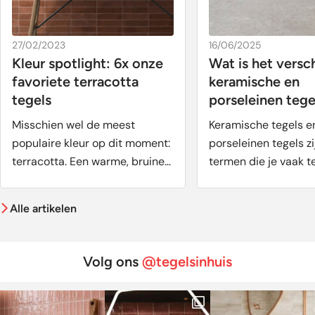
27/02/2023
16/06/2025
Kleur spotlight: 6x onze
Wat is het versch
favoriete terracotta
keramische en
tegels
porseleinen tege
Misschien wel de meest
Keramische tegels e
populaire kleur op dit moment:
porseleinen tegels z
terracotta. Een warme, bruine
termen die je vaak te
aarde kleur die zorgt voor
komen wanneer je op 
warmte en sfeer in huis.
Alle artikelen
Natuurlijke kleuren doen het
altijd goed in je interieur. Dat
geldt natuurlijk ook voor
Volg ons
@tegelsinhuis
terracotta. Een kleur die van
oudsher wordt gebruikt in
huizen in landen als Italië en