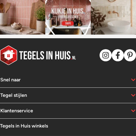
Spanje. Tegenwoordig ook
razend populair als accent in
onze badkamer, woonkamer en
keuken. Terracotta is helemaal
in en kun je op verschillende
manieren verwerken. Lees hier
hoe terracotta tegels jouw
interieur kunnen verrijken.
Snel naar
Tegel stijlen
Klantenservice
Tegels in Huis winkels