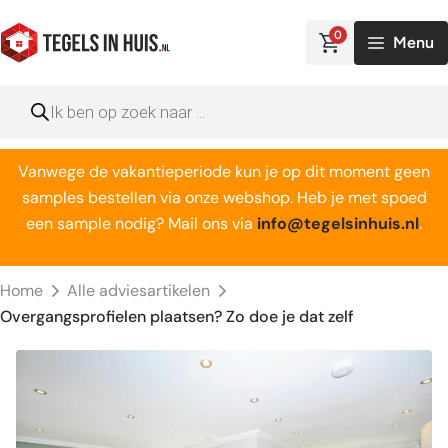
Ga
naar
0
Menu
de
inhoud
Producten
zoeken
Vanwege de vakantieperiode kun je op dit moment geen
samples bestellen via onze webshop. Heb je met spoed
een sample nodig? Mail ons via
info@tegelsinhuis.nl
.
Home
Alle adviesartikelen
Overgangsprofielen plaatsen? Zo doe je dat zelf