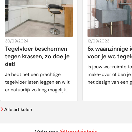
30/09/2024
12/09/2023
Tegelvloer beschermen
6x waanzinnige 
tegen krassen, zo doe je
voor je wc tegel
dat!
Is jouw wc-ruimte t
Je hebt net een prachtige
make-over of ben je
tegelvloer laten leggen en wilt
het design van een 
er natuurlijk zo lang mogelijk
nieuw toilet? Een sf
van genieten. Helaas ...
ruimte begint bij de
vloer- en wandtegels
Alle artikelen
hierin talloze mogeli
omdat het om een kl
ruimte gaat is dit je
Volg ons
@tegelsinhuis