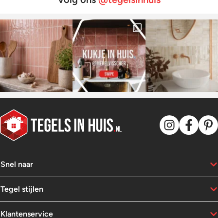
kans om te experim
met kleur en designs
wc tegels maak je he
Wij hebben de mooi
voor je wc tegels op 
gezet.
Snel naar
Tegel stijlen
Klantenservice