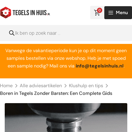
Ga
naar
0
Menu
de
inhoud
Producten
zoeken
Vanwege de vakantieperiode kun je op dit moment geen
samples bestellen via onze webshop. Heb je met spoed
een sample nodig? Mail ons via
info@tegelsinhuis.nl
.
Home
Alle adviesartikelen
Klushulp en tips
Boren in Tegels Zonder Barsten: Een Complete Gids